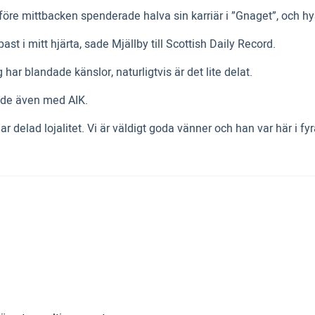
dföre mittbacken spenderade halva sin karriär i ”Gnaget”, och hy
st i mitt hjärta, sade Mjällby till Scottish Daily Record.
har blandade känslor, naturligtvis är det lite delat.
ande även med AIK.
delad lojalitet. Vi är väldigt goda vänner och han var här i fyra