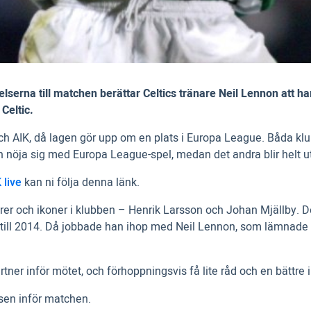
edelserna till matchen berättar Celtics tränare Neil Lennon at
 Celtic.
och AIK, då lagen gör upp om en plats i Europa League. Båda kl
en nöja sig med Europa League-spel, medan det andra blir helt ut
 live
kan ni följa denna länk.
er och ikoner i klubben – Henrik Larsson och Johan Mjällby. De
010 till 2014. Då jobbade han ihop med Neil Lennon, som lämnad
ner inför mötet, och förhoppningsvis få lite råd och en bättre 
sen inför matchen.