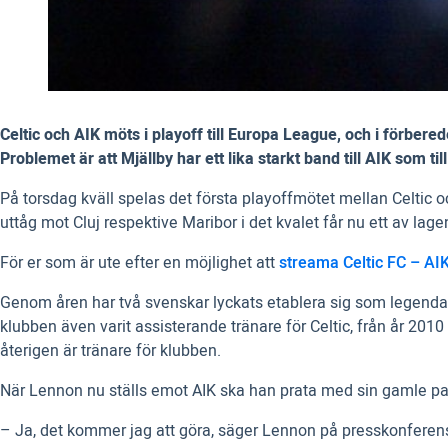
Celtic och AIK möts i playoff till Europa League, och i förber
Problemet är att Mjällby har ett lika starkt band till AIK som till
På torsdag kväll spelas det första playoffmötet mellan Celtic 
uttåg mot Cluj respektive Maribor i det kvalet får nu ett av lag
För er som är ute efter en möjlighet att
streama Celtic FC – AIK
Genom åren har två svenskar lyckats etablera sig som legendar
klubben även varit assisterande tränare för Celtic, från år 2
återigen är tränare för klubben.
När Lennon nu ställs emot AIK ska han prata med sin gamle part
– Ja, det kommer jag att göra, säger Lennon på presskonferen