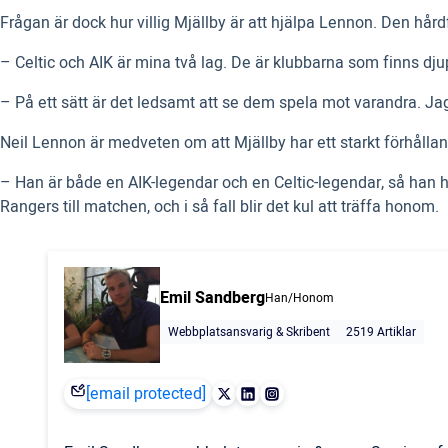
Frågan är dock hur villig Mjällby är att hjälpa Lennon. Den hår
– Celtic och AIK är mina två lag. De är klubbarna som finns djupa
– På ett sätt är det ledsamt att se dem spela mot varandra. Jag 
Neil Lennon är medveten om att Mjällby har ett starkt förhåll
– Han är både en AIK-legendar och en Celtic-legendar, så han har 
Rangers till matchen, och i så fall blir det kul att träffa honom.
Emil Sandberg
Han/Honom
Webbplatsansvarig & Skribent
2519 Artiklar
[email protected]