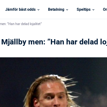
Jämför bäst odds
Betalning
Speltips
On
 men: ”Han har delad lojalitet”
n Mjällby men: ”Han har delad loj