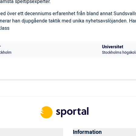
ämsta speltipsexperter.
 med över ett decenniums erfarenhet från bland annat Sundsval
inerar han djupgående taktik med unika nyhetsavslöjanden. Han
klass
r
Universitet
ckholm
Stockholms högskol
Information