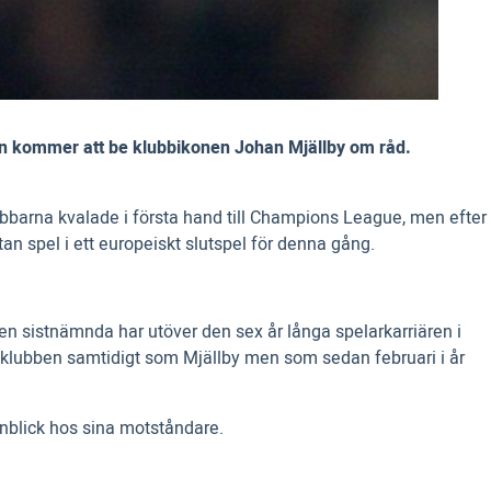
t han kommer att be klubbikonen Johan Mjällby om råd.
ubbarna kvalade i första hand till Champions League, men efter
an spel i ett europeiskt slutspel för denna gång.
n sistnämnda har utöver den sex år långa spelarkarriären i
e klubben samtidigt som Mjällby men som sedan februari i år
inblick hos sina motståndare.