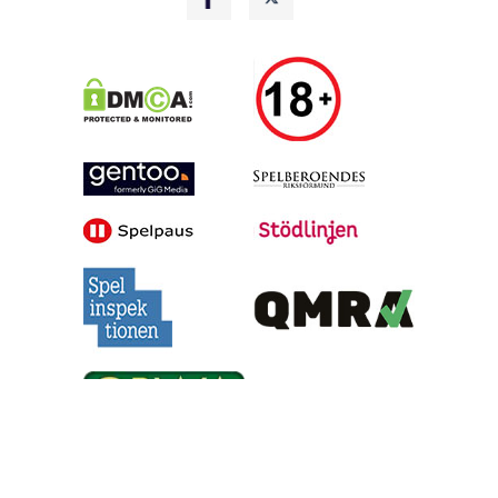
Alla tips är granskade & givna i god anda, men vinster är inte
garanterade | Oddsen är hämtade under skrivande stund, men