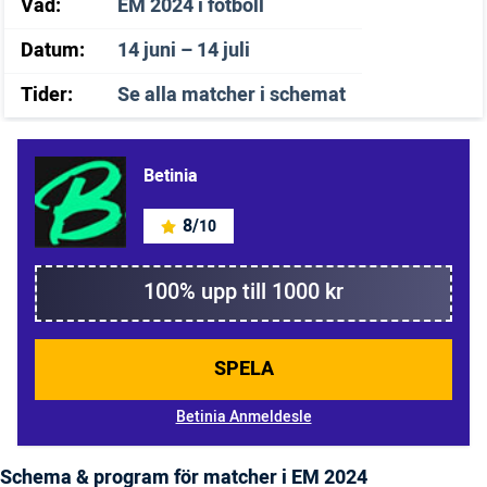
Vad:
EM 2024 i fotboll
Datum:
14 juni – 14 juli
Tider:
Se alla matcher i schemat
Betinia
8/
10
100% upp till 1000 kr
SPELA
Betinia Anmeldesle
Schema & program för matcher i EM 2024