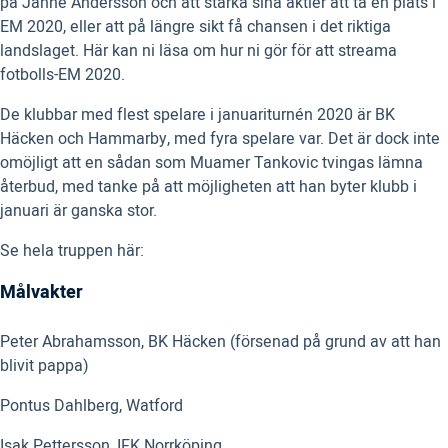
på Janne Andersson och att stärka sina aktier att ta en plats i
EM 2020, eller att på längre sikt få chansen i det riktiga
landslaget. Här kan ni läsa om hur ni gör för att streama
fotbolls-EM 2020.
De klubbar med flest spelare i januariturnén 2020 är BK
Häcken och Hammarby, med fyra spelare var. Det är dock inte
omöjligt att en sådan som Muamer Tankovic tvingas lämna
återbud, med tanke på att möjligheten att han byter klubb i
januari är ganska stor.
Se hela truppen här:
Målvakter
Peter Abrahamsson, BK Häcken (försenad på grund av att han
blivit pappa)
Pontus Dahlberg, Watford
Isak Pettersson, IFK Norrköping