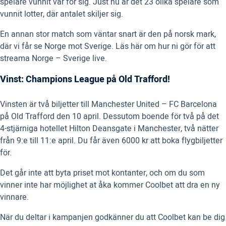
spelare vunnit var för sig. Just nu är det 23 olika spelare som
vunnit lotter, där antalet skiljer sig.
En annan stor match som väntar snart är den på norsk mark,
där vi får se Norge mot Sverige. Läs här om hur ni gör för att
streama Norge – Sverige live.
Vinst: Champions League på Old Trafford!
Vinsten är två biljetter till Manchester United – FC Barcelona
på Old Trafford den 10 april. Dessutom boende för två på det
4-stjärniga hotellet Hilton Deansgate i Manchester, två nätter
från 9:e till 11:e april. Du får även 6000 kr att boka flygbiljetter
för.
Det går inte att byta priset mot kontanter, och om du som
vinner inte har möjlighet at åka kommer Coolbet att dra en ny
vinnare.
När du deltar i kampanjen godkänner du att Coolbet kan be dig