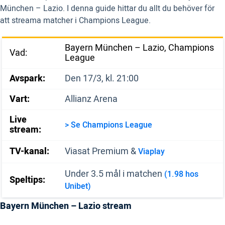
München – Lazio. I denna guide hittar du allt du behöver för
att streama matcher i Champions League.
Bayern München – Lazio, Champions
Vad:
League
Avspark:
Den 17/3, kl. 21:00
Vart:
Allianz Arena
Live
> Se Champions League
stream:
TV-kanal:
Viasat Premium &
Viaplay
Under 3.5 mål i matchen
(1.98 hos
Speltips:
Unibet)
Bayern München – Lazio stream