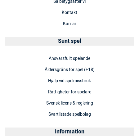
Så betygsätter vi
Kontakt
Karriär
Sunt spel
Ansvarsfullt spelande
Åldersgräns för spel (+18)
Hjälp vid spelmissbruk
Rättigheter för spelare
Svensk licens & reglering
Svartlistade spelbolag
Information