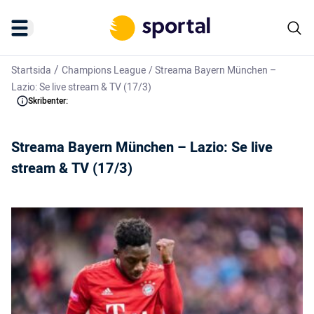
/
Startsida
Champions League
/
Streama Bayern München –
Lazio: Se live stream & TV (17/3)
Skribenter:
Streama Bayern München – Lazio: Se live
stream & TV (17/3)