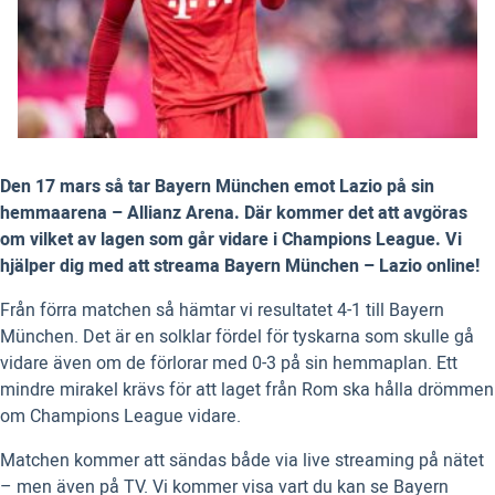
Den 17 mars så tar Bayern München emot Lazio på sin
hemmaarena – Allianz Arena. Där kommer det att avgöras
om vilket av lagen som går vidare i Champions League. Vi
hjälper dig med att streama Bayern München – Lazio online!
Från förra matchen så hämtar vi resultatet 4-1 till Bayern
München. Det är en solklar fördel för tyskarna som skulle gå
vidare även om de förlorar med 0-3 på sin hemmaplan. Ett
mindre mirakel krävs för att laget från Rom ska hålla drömmen
om Champions League vidare.
Matchen kommer att sändas både via live streaming på nätet
– men även på TV. Vi kommer visa vart du kan se Bayern