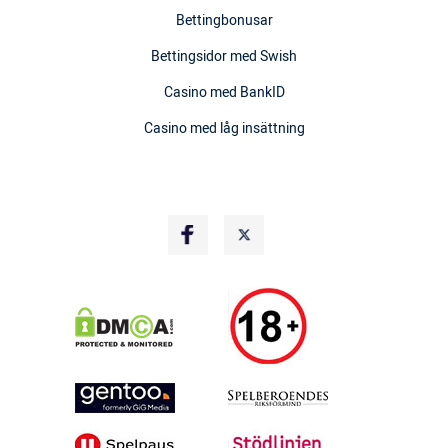
Bettingbonusar
Bettingsidor med Swish
Casino med BankID
Casino med låg insättning