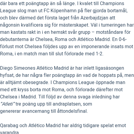
där bara ett poängtapp än så länge. I kvalet till Champions
League slog man ut FC Köpenhamn på fler gjorda bortamål,
och blev därmed det första laget från Azerbajdzjan att
någonsin kvalificera sig för mästerskapet. Väl i turneringen har
man kastats rakt in i en hemskt svår grupp – motståndare för
debutanterna är Chelsea, Roma och Atlético Madrid. En 0-6-
förlust mot Chelsea följdes upp av en imponerande insats mot
Roma, i en match man till slut förlorade med 1-2.
Diego Simeones Atlético Madrid är har inlett ligasäsongen
hyfsat, de har några fler poängtapp än vad de hoppats på, men
är alltjämt obesegrade. I Champions League öppnade man
med ett kryss borta mot Roma, och förlorade därefter mot
Chelsea i Madrid. Till följd av denna svaga inledning har
”Atleti”
tre poäng upp till andraplatsen, som
genererar avancemang till åttondelsfinal.
Qarabag och Atlético Madrid har aldrig tidigare spelat emot
varandra.