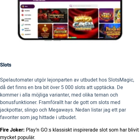
Slots
Spelautomater utgör lejonparten av utbudet hos SlotsMagic,
då det finns en bra bit över 5 000 slots att upptäcka. De
kommer i alla möjliga varianter, med olika teman och
bonusfunktioner. Framförallt har de gott om slots med
jackpottar, slingo och Megaways. Nedan listar jag ett par
favoriter som jag hittade i utbudet.
Fire Joker:
Play’n GO:s klassiskt inspirerade slot som har blivit
mycket populär.