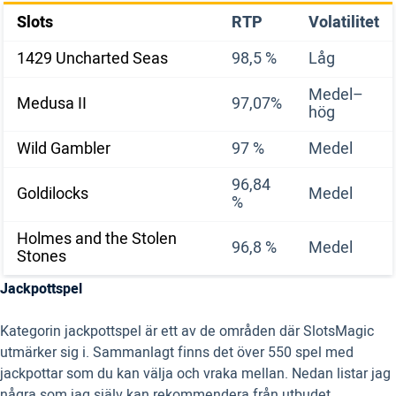
Slots
RTP
Volatilitet
1429 Uncharted Seas
98,5 %
Låg
Medel–
Medusa II
97,07%
hög
Wild Gambler
97 %
Medel
96,84
Goldilocks
Medel
%
Holmes and the Stolen
96,8 %
Medel
Stones
Jackpottspel
Kategorin jackpottspel är ett av de områden där SlotsMagic
utmärker sig i. Sammanlagt finns det över 550 spel med
jackpottar som du kan välja och vraka mellan. Nedan listar jag
några som jag själv kan rekommendera från utbudet.