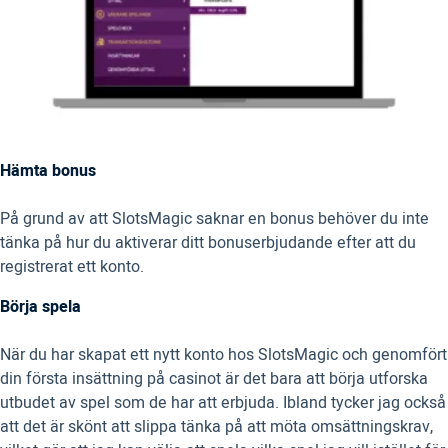
Hämta bonus
På grund av att SlotsMagic saknar en bonus behöver du inte
tänka på hur du aktiverar ditt bonuserbjudande efter att du
registrerat ett konto.
Börja spela
När du har skapat ett nytt konto hos SlotsMagic och genomfört
din första insättning på casinot är det bara att börja utforska
utbudet av spel som de har att erbjuda. Ibland tycker jag också
att det är skönt att slippa tänka på att möta omsättningskrav,