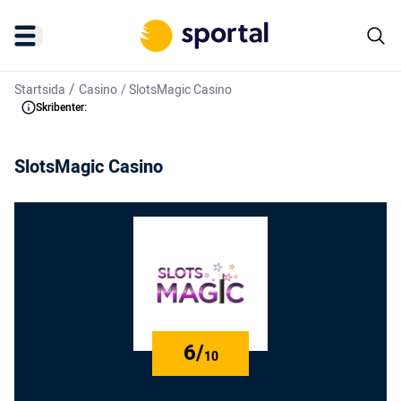
/
Startsida
Casino
/
SlotsMagic Casino
Skribenter:
SlotsMagic Casino
6/
10