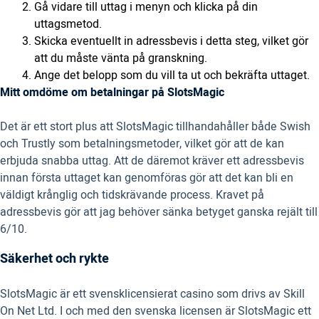
Gå vidare till uttag i menyn och klicka på din
uttagsmetod.
Skicka eventuellt in adressbevis i detta steg, vilket gör
att du måste vänta på granskning.
Ange det belopp som du vill ta ut och bekräfta uttaget.
Mitt omdöme om betalningar på SlotsMagic
Det är ett stort plus att SlotsMagic tillhandahåller både Swish
och Trustly som betalningsmetoder, vilket gör att de kan
erbjuda snabba uttag. Att de däremot kräver ett adressbevis
innan första uttaget kan genomföras gör att det kan bli en
väldigt krånglig och tidskrävande process. Kravet på
adressbevis gör att jag behöver sänka betyget ganska rejält till
6/10.
Säkerhet och rykte
SlotsMagic är ett svensklicensierat casino som drivs av Skill
On Net Ltd. I och med den svenska licensen är SlotsMagic ett