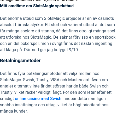
Mitt omdöme om SlotsMagic spelutbud
Det enorma utbud som SlotsMagic erbjuder är en av casinots
absolut främsta styrkor. Ett stort och varierat utbud är det som
får många spelare att stanna, då det finns otroligt många spel
att utforska hos SlotsMagic. De saknar förvisso en sportsbook
och en del pokerspel, men i övrigt finns det nästan ingenting
att klaga på. Därmed ger jag betyget 9/10.
Betalningsmetoder
Det finns fyra betalningsmetoder att välja mellan hos
SlotsMagic: Swish, Trustly, VISA och Mastercard. Även om
antalet alternativ inte är det största har de både Swish och
Trustly, vilket räcker väldigt långt. För den som letar efter ett
smidigt
online casino med Swish
innebär detta nämligen
snabba insättningar och uttag, vilket är högt prioriterat hos
många kunder.