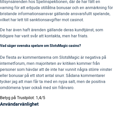
tillsynsärenden hos Spelinspektionen, där de har fått en
varning för att erbjuda otillåtna bonusar och en anmärkning för
bristande informationsansvar gällande ansvarsfullt spelande,
vilket har lett till sanktionsavgifter mot casinot.
De har även haft ärenden gällande deras kundtjänst, som
tidigare har varit svår att kontakta, men har friats.
Vad säger svenska spelare om SlotsMagic casino?
De flesta av kommentarerna om SlotsMagic är negativa på
internetforum, men majoriteten av kritiken kommer från
personer som hävdar att de inte har vunnit några större vinster
eller bonusar på ett stort antal snurr. Sådana kommentarer
tycker jag att man får ta med en nypa salt, men de positiva
omdömena lyser också med sin frånvaro.
Betyg på Trustpilot: 1,4/5
Användarvänlighet