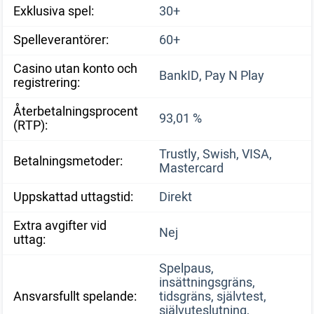
Exklusiva spel:
30+
Spelleverantörer:
60+
Casino utan konto och
BankID, Pay N Play
registrering:
Återbetalningsprocent
93,01 %
(RTP):
Trustly, Swish, VISA,
Betalningsmetoder:
Mastercard
Uppskattad uttagstid:
Direkt
Extra avgifter vid
Nej
uttag:
Spelpaus,
insättningsgräns,
Ansvarsfullt spelande:
tidsgräns, självtest,
självuteslutning,