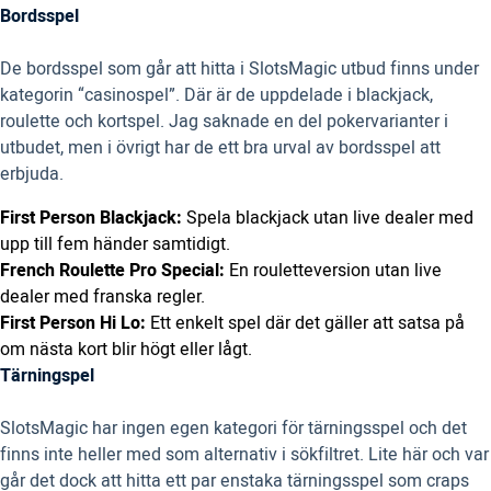
Bordsspel
De bordsspel som går att hitta i SlotsMagic utbud finns under
kategorin “casinospel”. Där är de uppdelade i blackjack,
roulette och kortspel. Jag saknade en del pokervarianter i
utbudet, men i övrigt har de ett bra urval av bordsspel att
erbjuda.
First Person Blackjack:
Spela blackjack utan live dealer med
upp till fem händer samtidigt.
French Roulette Pro Special:
En rouletteversion utan live
dealer med franska regler.
First Person Hi Lo:
Ett enkelt spel där det gäller att satsa på
om nästa kort blir högt eller lågt.
Tärningspel
SlotsMagic har ingen egen kategori för tärningsspel och det
finns inte heller med som alternativ i sökfiltret. Lite här och var
går det dock att hitta ett par enstaka tärningsspel som craps