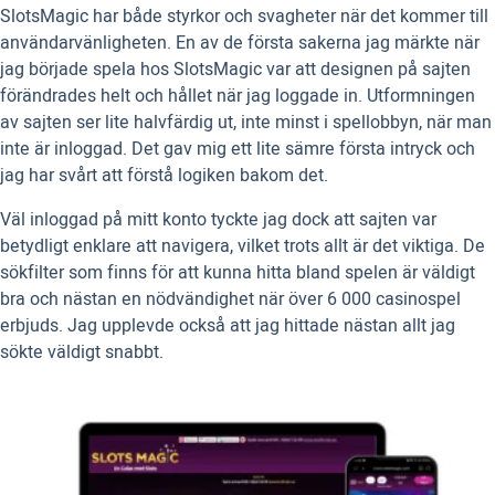
SlotsMagic har både styrkor och svagheter när det kommer till
användarvänligheten. En av de första sakerna jag märkte när
jag började spela hos SlotsMagic var att designen på sajten
förändrades helt och hållet när jag loggade in. Utformningen
av sajten ser lite halvfärdig ut, inte minst i spellobbyn, när man
inte är inloggad. Det gav mig ett lite sämre första intryck och
jag har svårt att förstå logiken bakom det.
Väl inloggad på mitt konto tyckte jag dock att sajten var
betydligt enklare att navigera, vilket trots allt är det viktiga. De
sökfilter som finns för att kunna hitta bland spelen är väldigt
bra och nästan en nödvändighet när över 6 000 casinospel
erbjuds. Jag upplevde också att jag hittade nästan allt jag
sökte väldigt snabbt.