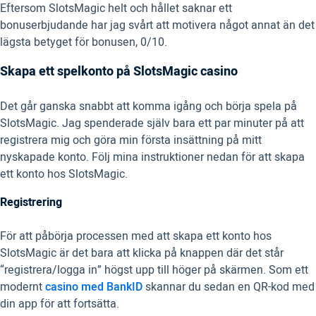
Eftersom SlotsMagic helt och hållet saknar ett
bonuserbjudande har jag svårt att motivera något annat än det
lägsta betyget för bonusen, 0/10.
Skapa ett spelkonto på SlotsMagic casino
Det går ganska snabbt att komma igång och börja spela på
SlotsMagic. Jag spenderade själv bara ett par minuter på att
registrera mig och göra min första insättning på mitt
nyskapade konto. Följ mina instruktioner nedan för att skapa
ett konto hos SlotsMagic.
Registrering
För att påbörja processen med att skapa ett konto hos
SlotsMagic är det bara att klicka på knappen där det står
“registrera/logga in” högst upp till höger på skärmen. Som ett
modernt
casino med BankID
skannar du sedan en QR-kod med
din app för att fortsätta.