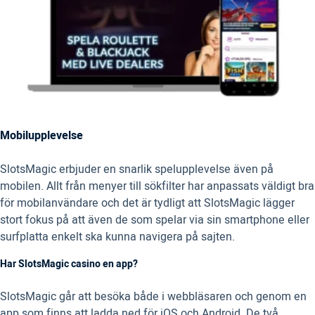
Mobilupplevelse
SlotsMagic erbjuder en snarlik spelupplevelse även på
mobilen. Allt från menyer till sökfilter har anpassats väldigt bra
för mobilanvändare och det är tydligt att SlotsMagic lägger
stort fokus på att även de som spelar via sin smartphone eller
surfplatta enkelt ska kunna navigera på sajten.
Har SlotsMagic casino en app?
SlotsMagic går att besöka både i webbläsaren och genom en
app som finns att ladda ned för iOS och Android. De två