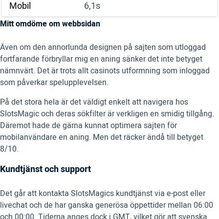
Mobil
6,1s
Mitt omdöme om webbsidan
Även om den annorlunda designen på sajten som utloggad
fortfarande förbryllar mig en aning sänker det inte betyget
nämnvärt. Det är trots allt casinots utformning som inloggad
som påverkar spelupplevelsen.
På det stora hela är det väldigt enkelt att navigera hos
SlotsMagic och deras sökfilter är verkligen en smidig tillgång.
Däremot hade de gärna kunnat optimera sajten för
mobilanvändare en aning. Men det räcker ändå till betyget
8/10.
Kundtjänst och support
Det går att kontakta SlotsMagics kundtjänst via e-post eller
livechat och de har ganska generösa öppettider mellan 06:00
och 00:00. Tiderna anges dock i GMT, vilket gör att svenska