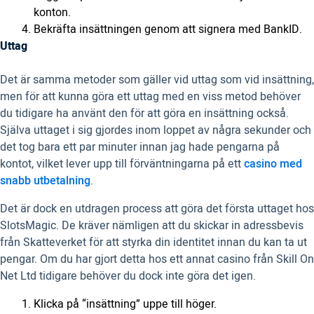
konton.
Bekräfta insättningen genom att signera med BankID.
Uttag
Det är samma metoder som gäller vid uttag som vid insättning,
men för att kunna göra ett uttag med en viss metod behöver
du tidigare ha använt den för att göra en insättning också.
Själva uttaget i sig gjordes inom loppet av några sekunder och
det tog bara ett par minuter innan jag hade pengarna på
kontot, vilket lever upp till förväntningarna på ett
casino med
snabb utbetalning
.
Det är dock en utdragen process att göra det första uttaget hos
SlotsMagic. De kräver nämligen att du skickar in adressbevis
från Skatteverket för att styrka din identitet innan du kan ta ut
pengar. Om du har gjort detta hos ett annat casino från Skill On
Net Ltd tidigare behöver du dock inte göra det igen.
Klicka på “insättning” uppe till höger.