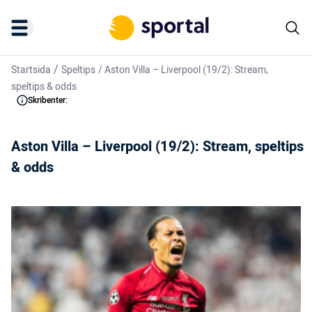
/
Startsida
Speltips
/
Aston Villa – Liverpool (19/2): Stream,
speltips & odds
Skribenter:
Aston Villa – Liverpool (19/2): Stream, speltips
& odds