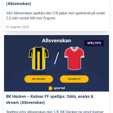
(Allsvenskan)
Vårt Allsvenskan speltips den 2/8 pekar mot spelvärde på under
2,5 mål i mötet AIK mot Örgryte.
01 augusti, 2026
SPELTIPS
BK Häcken – Kalmar FF speltips: Odds, analys &
stream (Allsvenskan)
Speltips inför Allsvenskan den 1/8: BK Häcken tar emot Kalmar