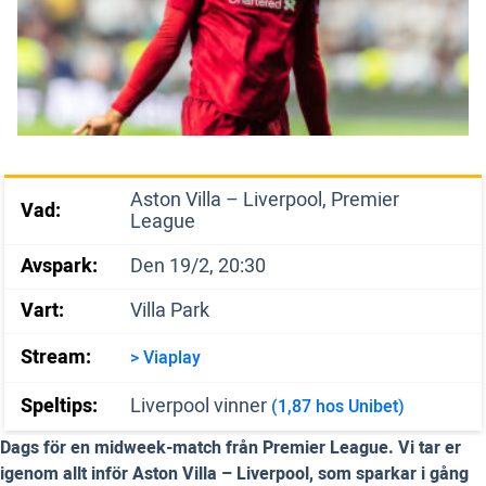
Aston Villa – Liverpool, Premier
Vad:
League
Avspark:
Den 19/2, 20:30
Vart:
Villa Park
Stream:
> Viaplay
Speltips:
Liverpool vinner
(1,87 hos Unibet)
Dags för en midweek-match från Premier League. Vi tar er
igenom allt inför Aston Villa – Liverpool, som sparkar i gång