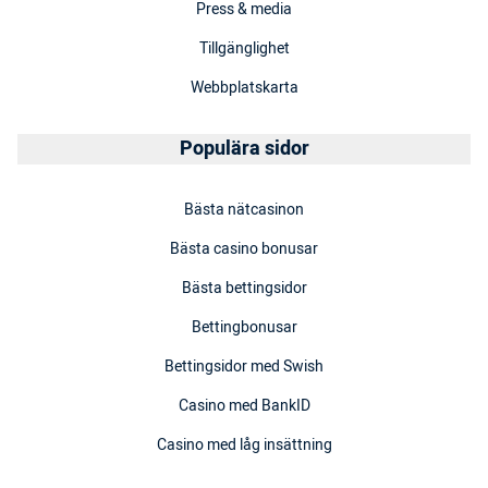
Press & media
Tillgänglighet
Webbplatskarta
Populära sidor
Bästa nätcasinon
Bästa casino bonusar
Bästa bettingsidor
Bettingbonusar
Bettingsidor med Swish
Casino med BankID
Casino med låg insättning