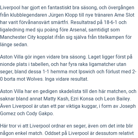
Liverpool har gjort en fantastiskt bra säsong, och övergången
från klubblegendaren Jürgen Klopp till nye tränaren Arne Slot
har varit förvånansvärt smärtfri. Resultatrad på 18-6-1 och
ligaledning med sju poäng före Arsenal, samtidigt som
Manchester City kopplat ifrån sig själva från titelkampen för
länge sedan.
Aston Villa gör ingen vidare bra säsong. Laget ligger först på
nionde plats i tabellen, och har fyra raka ligamatcher utan
seger, bland dessa 1-1 hemma mot Ipswich och förlust med 2-
0 borta mot Wolves. Inga vidare resultat.
Aston Villa har en gedigen skadelista till den här matchen, och
saknar bland annat Matty Kash, Ezri Konsa och Leon Bailey.
Även Liverpool är utan ett par viktiga kuggar, i form av Joseph
Gomez och Cody Gakpo.
Här tror vi att Liverpool ordnar en seger, även om det inte blir
någon enkel match. Oddset på Liverpool är dessutom relativt