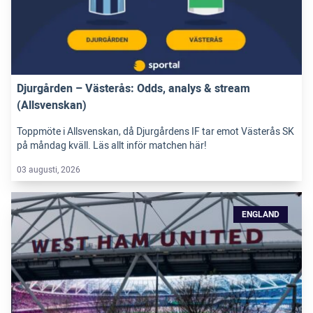
Djurgården – Västerås: Odds, analys & stream
(Allsvenskan)
Toppmöte i Allsvenskan, då Djurgårdens IF tar emot Västerås SK
på måndag kväll. Läs allt inför matchen här!
03 augusti, 2026
ENGLAND