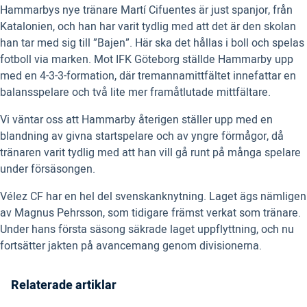
Hammarbys nye tränare Martí Cifuentes är just spanjor, från
Katalonien, och han har varit tydlig med att det är den skolan
han tar med sig till ”Bajen”. Här ska det hållas i boll och spelas
fotboll via marken. Mot IFK Göteborg ställde Hammarby upp
med en 4-3-3-formation, där tremannamittfältet innefattar en
balansspelare och två lite mer framåtlutade mittfältare.
Vi väntar oss att Hammarby återigen ställer upp med en
blandning av givna startspelare och av yngre förmågor, då
tränaren varit tydlig med att han vill gå runt på många spelare
under försäsongen.
Vélez CF har en hel del svenskanknytning. Laget ägs nämligen
av Magnus Pehrsson, som tidigare främst verkat som tränare.
Under hans första säsong säkrade laget uppflyttning, och nu
fortsätter jakten på avancemang genom divisionerna.
Relaterade artiklar