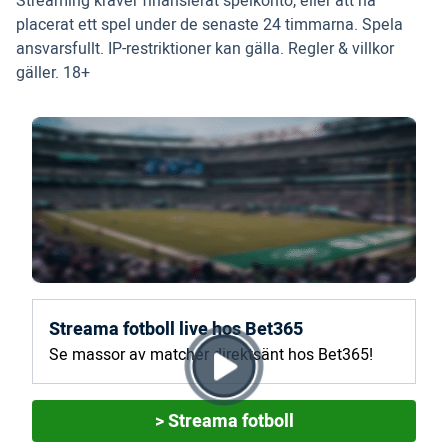
Streaming kräver finansierat spelkonto, eller att ha
placerat ett spel under de senaste 24 timmarna. Spela
ansvarsfullt. IP-restriktioner kan gälla. Regler & villkor
gäller. 18+
Streama fotboll live hos Bet365
Se massor av matcher direktsänt hos Bet365!
> Streama fotboll