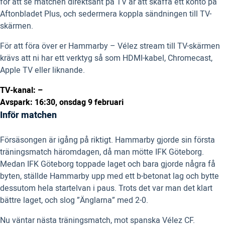
för att se matchen direktsänt på TV är att skaffa ett konto på
Aftonbladet Plus, och sedermera koppla sändningen till TV-
skärmen.
För att föra över er Hammarby – Vélez stream till TV-skärmen
krävs att ni har ett verktyg så som HDMI-kabel, Chromecast,
Apple TV eller liknande.
TV-kanal: –
Avspark: 16:30, onsdag 9 februari
Inför matchen
Försäsongen är igång på riktigt. Hammarby gjorde sin första
träningsmatch häromdagen, då man mötte IFK Göteborg.
Medan IFK Göteborg toppade laget och bara gjorde några få
byten, ställde Hammarby upp med ett b-betonat lag och bytte
dessutom hela startelvan i paus. Trots det var man det klart
bättre laget, och slog ”Änglarna” med 2-0.
Nu väntar nästa träningsmatch, mot spanska Vélez CF.