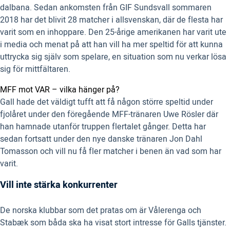
dalbana. Sedan ankomsten från GIF Sundsvall sommaren
2018 har det blivit 28 matcher i allsvenskan, där de flesta har
varit som en inhoppare. Den 25-årige amerikanen har varit ute
i media och menat på att han vill ha mer speltid för att kunna
uttrycka sig själv som spelare, en situation som nu verkar lösa
sig för mittfältaren.
MFF mot VAR – vilka hänger på?
Gall hade det väldigt tufft att få någon större speltid under
fjolåret under den föregående MFF-tränaren Uwe Rösler där
han hamnade utanför truppen flertalet gånger. Detta har
sedan fortsatt under den nye danske tränaren Jon Dahl
Tomasson och vill nu få fler matcher i benen än vad som har
varit.
Vill inte stärka konkurrenter
De norska klubbar som det pratas om är Vålerenga och
Stabæk som båda ska ha visat stort intresse för Galls tjänster.