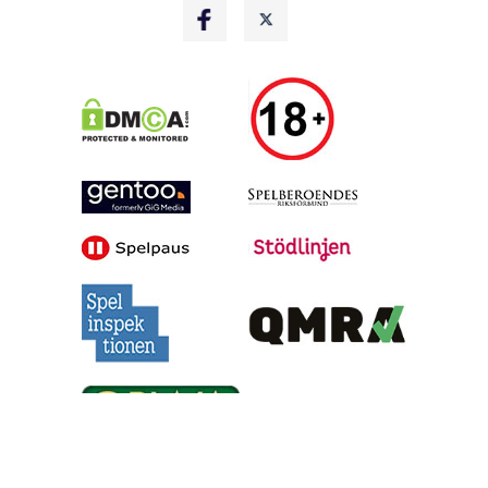
Alla tips är granskade & givna i god anda, men vinster är inte