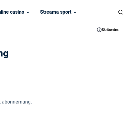
line casino
Streama sport
Skribenter:
ng
ett abonnemang.