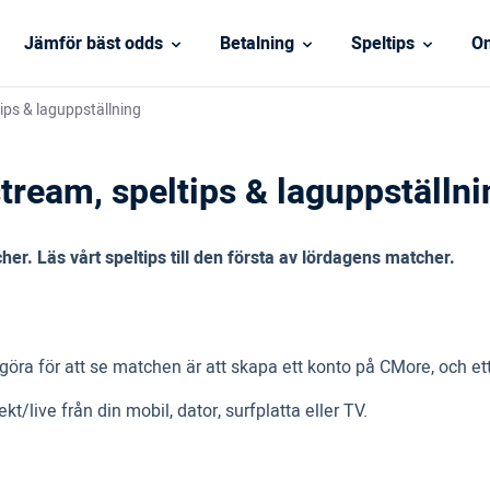
Jämför bäst odds
Betalning
Speltips
On
tips & laguppställning
stream, speltips & laguppställni
er. Läs vårt speltips till den första av lördagens matcher.
r göra för att se matchen är att skapa ett konto på CMore, och 
kt/live från din mobil, dator, surfplatta eller TV.