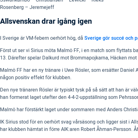
Sswankambo – Christiansen – Lewicki – Rieks
Rosenberg – Jeremejeff
Allsvenskan drar igång igen
I Sverige är VM-febern oerhört hög, då
Sverige gör succé och p
Först ut ser vi Sirius möta Malmö FF, i en match som flyttats b
13. Därefter spelar Dalkurd mot Brommapojkarna, Häcken mot GI
Malmö FF har en ny tränare i Uwe Rösler, som ersätter Daniel An
någon positiv effekt för klubben.
Den nye tränaren Rösler är typiskt tysk på så sätt att han är vä
han formerat laget utefter den 4-4-2-uppställning som Pehrss
Malmö har förstärkt laget under sommaren med Anders Christi
IK Sirius stod för en oerhört svag vårsäsong och ligger sist i 
har klubben hämtat in förre AIK:aren Robert Åhman-Persson. 