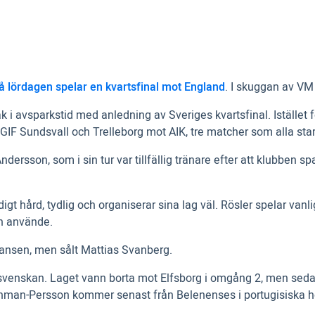
å lördagen spelar en kvartsfinal mot England
. I skuggan av VM
ak i avsparkstid med anledning av Sveriges kvartsfinal. Iställe
F Sundsvall och Trelleborg mot AIK, tre matcher som alla star
dersson, som i sin tur var tillfällig tränare efter att klubben 
ldigt hård, tydlig och organiserar sina lag väl. Rösler spelar va
on använde.
ansen, men sålt Mattias Svanberg.
Allsvenskan. Laget vann borta mot Elfsborg i omgång 2, men seda
Åhman-Persson kommer senast från Belenenses i portugisiska h