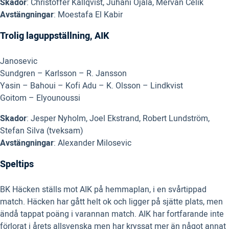
Skador
: Christoffer Källqvist, Juhani Ojala, Mervan Celik
Avstängningar
: Moestafa El Kabir
Trolig laguppställning, AIK
Janosevic
Sundgren – Karlsson – R. Jansson
Yasin – Bahoui – Kofi Adu – K. Olsson – Lindkvist
Goitom – Elyounoussi
Skador
: Jesper Nyholm, Joel Ekstrand, Robert Lundström,
Stefan Silva (tveksam)
Avstängningar
: Alexander Milosevic
Speltips
BK Häcken ställs mot AIK på hemmaplan, i en svårtippad
match. Häcken har gått helt ok och ligger på sjätte plats, men
ändå tappat poäng i varannan match. AIK har fortfarande inte
förlorat i årets allsvenska men har kryssat mer än något annat