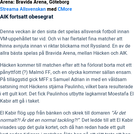
Arena: Bravida Arena, Göteborg
Streama Allsvenskan
med
CMore
AIK fortsatt obesegrat
Denna veckan är den sista det spelas allsvensk fotboll innan
VM-uppehållet tar vid. Och vi har flertalet fina matcher att
hinna avnjuta innan vi riktar blickarna mot Ryssland. En av de
allra bästa spelas på Bravida Arena, mellan Häcken och AIK.
Häcken kommer till matchen efter att ha förlorat borta mot ett
pånyttfött (?) Malmö FF, och en olycka kommer sällan ensam.
På tilläggstid gick MFF:s Samuel Adrian in med en våldsam
satsning mot Häckens stjärna Paulinho, vilket bara resulterade
i ett gult kort. Det fick Paulinhos utbytte lagkamrat Moestafa El
Kabir att gå i taket.
El Kabir flög upp från bänken och skrek till domaren
”Är det
normalt?! Är det en normal tackling?!”
. Det ledde till att El Kabir
visades upp det gula kortet, och då han redan hade ett gult