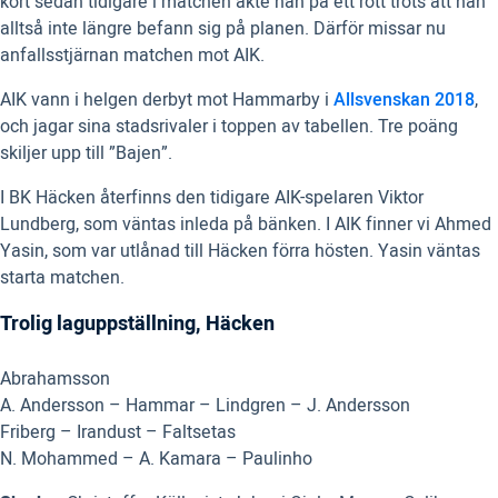
kort sedan tidigare i matchen åkte han på ett rött trots att han
alltså inte längre befann sig på planen. Därför missar nu
anfallsstjärnan matchen mot AIK.
AIK vann i helgen derbyt mot Hammarby i
Allsvenskan 2018
,
och jagar sina stadsrivaler i toppen av tabellen. Tre poäng
skiljer upp till ”Bajen”.
I BK Häcken återfinns den tidigare AIK-spelaren Viktor
Lundberg, som väntas inleda på bänken. I AIK finner vi Ahmed
Yasin, som var utlånad till Häcken förra hösten. Yasin väntas
starta matchen.
Trolig laguppställning, Häcken
Abrahamsson
A. Andersson – Hammar – Lindgren – J. Andersson
Friberg – Irandust – Faltsetas
N. Mohammed – A. Kamara – Paulinho