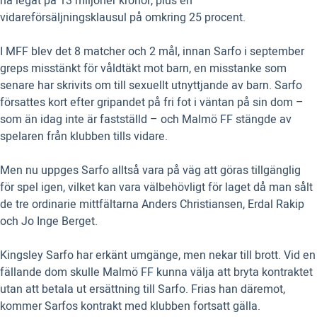
ha legat på 13 miljoner kronor, plus en
vidareförsäljningsklausul på omkring 25 procent.
I MFF blev det 8 matcher och 2 mål, innan Sarfo i september
greps misstänkt för våldtäkt mot barn, en misstanke som
senare har skrivits om till sexuellt utnyttjande av barn. Sarfo
försattes kort efter gripandet på fri fot i väntan på sin dom –
som än idag inte är fastställd – och Malmö FF stängde av
spelaren från klubben tills vidare.
Men nu uppges Sarfo alltså vara på väg att göras tillgänglig
för spel igen, vilket kan vara välbehövligt för laget då man sålt
de tre ordinarie mittfältarna Anders Christiansen, Erdal Rakip
och Jo Inge Berget.
Kingsley Sarfo har erkänt umgänge, men nekar till brott. Vid en
fällande dom skulle Malmö FF kunna välja att bryta kontraktet
utan att betala ut ersättning till Sarfo. Frias han däremot,
kommer Sarfos kontrakt med klubben fortsatt gälla.