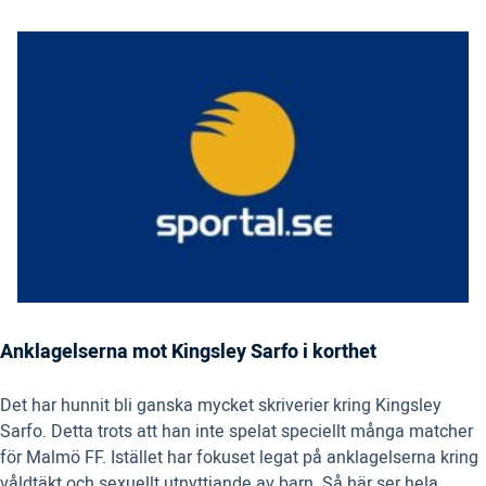
Anklagelserna mot Kingsley Sarfo i korthet
Det har hunnit bli ganska mycket skriverier kring Kingsley
Sarfo. Detta trots att han inte spelat speciellt många matcher
för Malmö FF. Istället har fokuset legat på anklagelserna kring
våldtäkt och sexuellt utnyttjande av barn. Så här ser hela