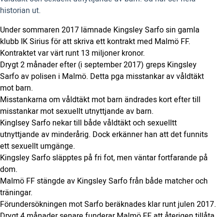
historian ut.
Under sommaren 2017 lämnade Kingsley Sarfo sin gamla
klubb IK Sirius för att skriva ett kontrakt med Malmö FF.
Kontraktet var värt runt 13 miljoner kronor.
Drygt 2 månader efter (i september 2017) greps Kingsley
Sarfo av polisen i Malmö. Detta pga misstankar av våldtäkt
mot barn.
Misstankarna om våldtäkt mot barn ändrades kort efter till
misstankar mot sexuellt utnyttjande av barn.
Kinglsey Sarfo nekar till både våldtäkt och sexuelltt
utnyttjande av minderårig. Dock erkänner han att det funnits
ett sexuellt umgänge.
Kingsley Sarfo släpptes på fri fot, men väntar fortfarande på
dom.
Malmö FF stängde av Kingsley Sarfo från både matcher och
träningar.
Förundersökningen mot Sarfo beräknades klar runt julen 2017.
Drygt 4 månader senare funderar Malmö FF att återigen tillåta