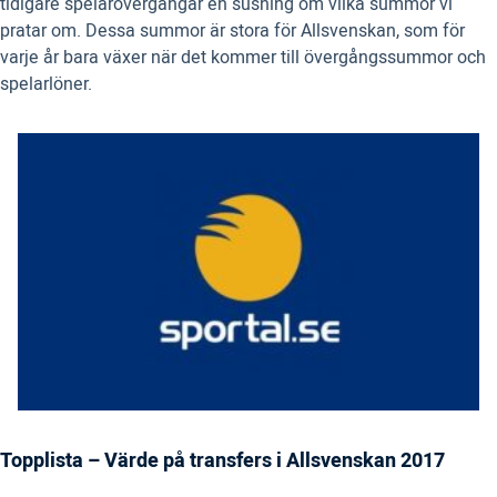
tidigare spelarövergångar en susning om vilka summor vi
pratar om. Dessa summor är stora för Allsvenskan, som för
varje år bara växer när det kommer till övergångssummor och
spelarlöner.
Topplista – Värde på transfers i Allsvenskan 2017