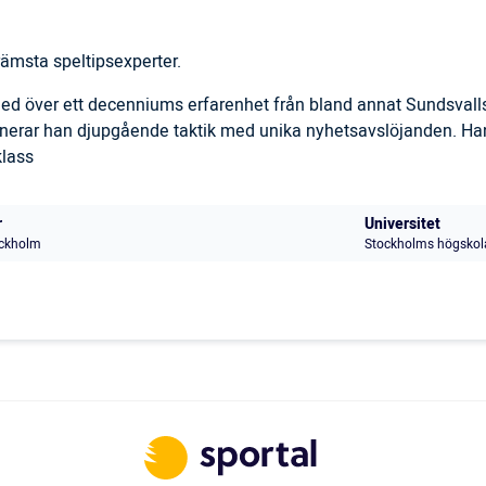
ämsta speltipsexperter.
 med över ett decenniums erfarenhet från bland annat Sundsval
inerar han djupgående taktik med unika nyhetsavslöjanden. Han
klass
r
Universitet
ckholm
Stockholms högskol