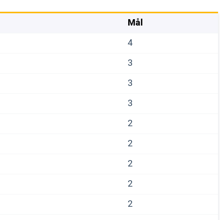
Mål
4
3
3
3
2
2
2
2
2