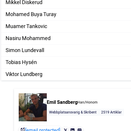
Mikkel Diskerud
Mohamed Buya Turay
Muamer Tankovic
Nasiru Mohammed
Simon Lundevall
Tobias Hysén
Viktor Lundberg
Emil Sandberg
Han/Honom
Webbplatsansvarig & Skribent
2519 Artiklar
[email protected]