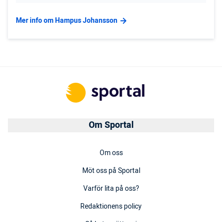
Mer info om Hampus Johansson
Om Sportal
Om oss
Möt oss på Sportal
Varför lita på oss?
Redaktionens policy