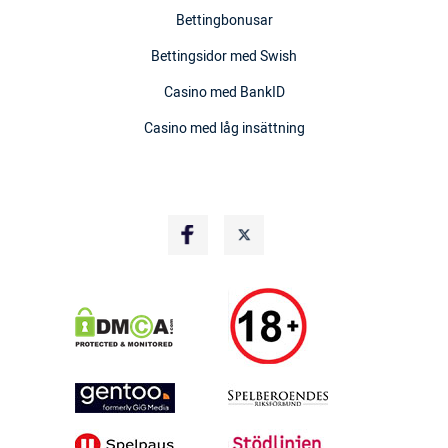
Bettingbonusar
Bettingsidor med Swish
Casino med BankID
Casino med låg insättning