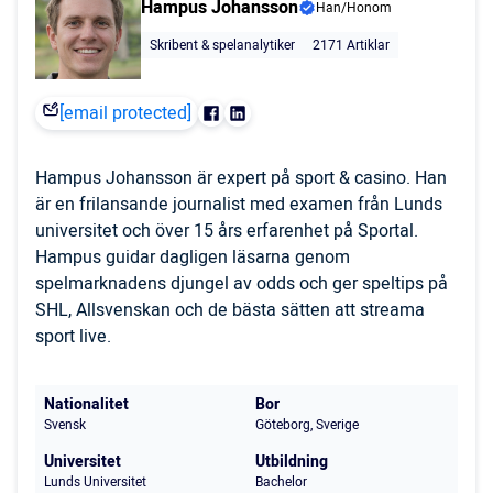
Hampus Johansson
Han/Honom
Skribent & spelanalytiker
2171 Artiklar
[email protected]
Hampus Johansson är expert på sport & casino. Han
är en frilansande journalist med examen från Lunds
universitet och över 15 års erfarenhet på Sportal.
Hampus guidar dagligen läsarna genom
spelmarknadens djungel av odds och ger speltips på
SHL, Allsvenskan och de bästa sätten att streama
sport live.
Nationalitet
Bor
Svensk
Göteborg, Sverige
Universitet
Utbildning
Lunds Universitet
Bachelor