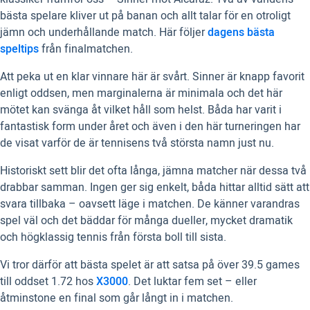
bästa spelare kliver ut på banan och allt talar för en otroligt
jämn och underhållande match. Här följer
dagens bästa
speltips
från finalmatchen.
Att peka ut en klar vinnare här är svårt. Sinner är knapp favorit
enligt oddsen, men marginalerna är minimala och det här
mötet kan svänga åt vilket håll som helst. Båda har varit i
fantastisk form under året och även i den här turneringen har
de visat varför de är tennisens två största namn just nu.
Historiskt sett blir det ofta långa, jämna matcher när dessa två
drabbar samman. Ingen ger sig enkelt, båda hittar alltid sätt att
svara tillbaka – oavsett läge i matchen. De känner varandras
spel väl och det bäddar för många dueller, mycket dramatik
och högklassig tennis från första boll till sista.
Vi tror därför att bästa spelet är att satsa på över 39.5 games
till oddset 1.72 hos
X3000
. Det luktar fem set – eller
åtminstone en final som går långt in i matchen.