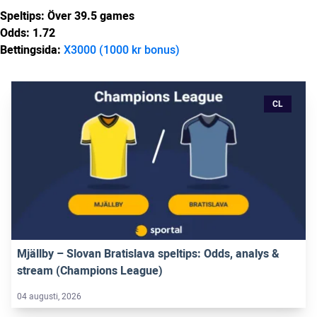
Speltips: Över 39.5 games
Odds: 1.72
Bettingsida:
X3000 (1000 kr bonus)
CL
Mjällby – Slovan Bratislava speltips: Odds, analys &
stream (Champions League)
04 augusti, 2026