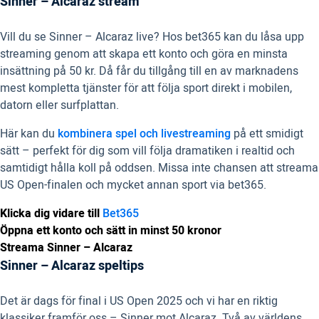
Sinner – Alcaraz stream
Vill du se Sinner – Alcaraz live? Hos bet365 kan du låsa upp
streaming genom att skapa ett konto och göra en minsta
insättning på 50 kr. Då får du tillgång till en av marknadens
mest kompletta tjänster för att följa sport direkt i mobilen,
datorn eller surfplattan.
Här kan du
kombinera spel och livestreaming
på ett smidigt
sätt – perfekt för dig som vill följa dramatiken i realtid och
samtidigt hålla koll på oddsen. Missa inte chansen att streama
US Open-finalen och mycket annan sport via bet365.
Klicka dig vidare till
Bet365
Öppna ett konto och sätt in minst 50 kronor
Streama Sinner – Alcaraz
Sinner – Alcaraz speltips
Det är dags för final i US Open 2025 och vi har en riktig
klassiker framför oss – Sinner mot Alcaraz. Två av världens