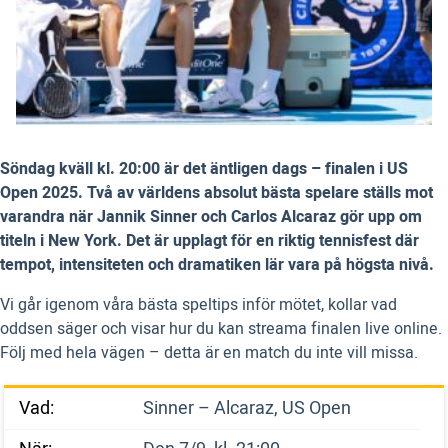
Söndag kväll kl. 20:00 är det äntligen dags – finalen i US
Open 2025. Två av världens absolut bästa spelare ställs mot
varandra när Jannik Sinner och Carlos Alcaraz gör upp om
titeln i New York. Det är upplagt för en riktig tennisfest där
tempot, intensiteten och dramatiken lär vara på högsta nivå.
Vi går igenom våra bästa speltips inför mötet, kollar vad
oddsen säger och visar hur du kan streama finalen live online.
Följ med hela vägen – detta är en match du inte vill missa.
Vad:
Sinner – Alcaraz, US Open