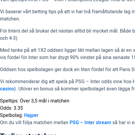
Vi baserar vårt betting tips på att vi har två framåtlutande lag m
matchen.
För Inters del så brukar det nästan alltid bli mycket mål. Båd
och 4-3).
Med tanke på att 1X2 oddsen ligger likt mellan lagen så är en v
vis fördel för Inter som har drygt 90% vinster på sina senaste 
Oddsen hos spelbolagen ger dock en liten fördel för att Paris 
Vi rekommenderar dig att spela på PSG – Inter odds inne hos Ha
casino
). Utöver en bonus så kommer spelbolaget även lägga fram
Speltips: Över 3,5 mål i matchen
Odds: 3.35
Spelbolag:
Hajper
Om du vill följa matchen mellan
PSG – Inter stream
så har vi 