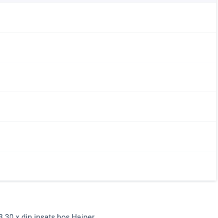
3.30 x din insats hos Hajper.