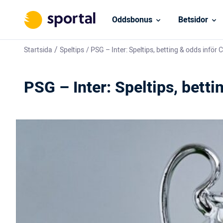
Oddsbonus
Betsidor
/
Startsida
Speltips
/
PSG – Inter: Speltips, betting & odds inför 
PSG – Inter: Speltips, betti