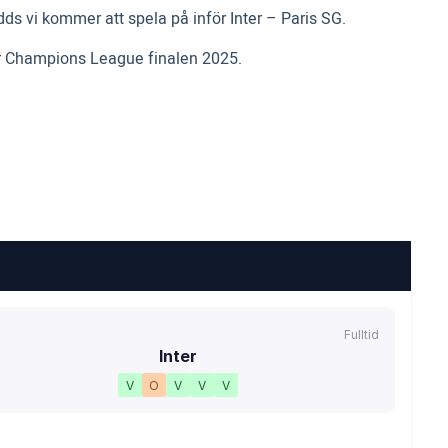
dds vi kommer att spela på inför Inter – Paris SG.
inför Champions League finalen 2025.