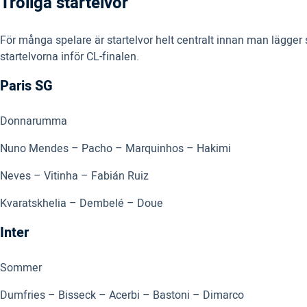
Troliga startelvor
För många spelare är startelvor helt centralt innan man lägger s
startelvorna inför CL-finalen.
Paris SG
Donnarumma
Nuno Mendes – Pacho – Marquinhos – Hakimi
Neves – Vitinha – Fabián Ruiz
Kvaratskhelia – Dembelé – Doue
Inter
Sommer
Dumfries – Bisseck – Acerbi – Bastoni – Dimarco