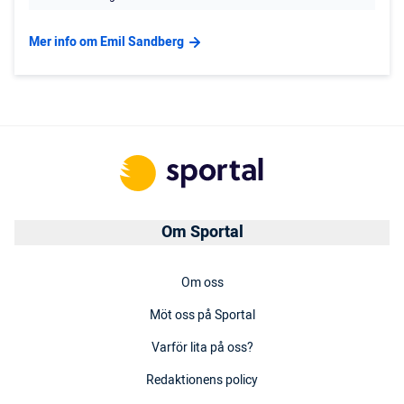
Mer info om Emil Sandberg
Om Sportal
Om oss
Möt oss på Sportal
Varför lita på oss?
Redaktionens policy