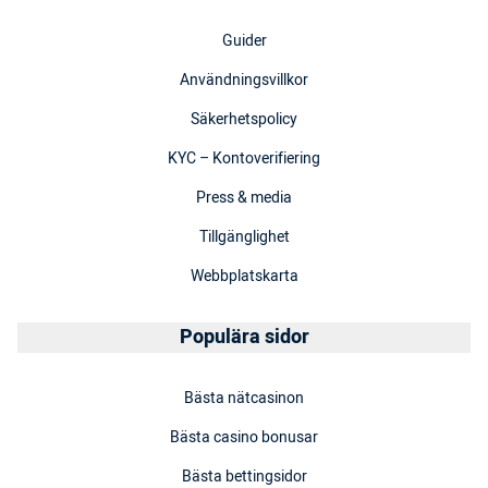
Guider
Användningsvillkor
Säkerhetspolicy
KYC – Kontoverifiering
Press & media
Tillgänglighet
Webbplatskarta
Populära sidor
Bästa nätcasinon
Bästa casino bonusar
Bästa bettingsidor