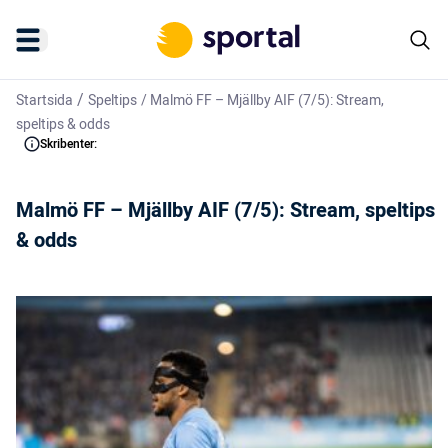
/
Startsida
Speltips
/
Malmö FF – Mjällby AIF (7/5): Stream,
speltips & odds
Skribenter:
Malmö FF – Mjällby AIF (7/5): Stream, speltips
& odds