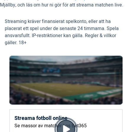
Mjällby, och läs om hur ni gör för att streama matchen live.
Streaming kräver finansierat spelkonto, eller att ha
placerat ett spel under de senaste 24 timmarna. Spela
ansvarsfullt. IP-restriktioner kan gälla. Regler & villkor
gäller. 18+
Streama fotboll online
Se massor av matcher hos Bet365