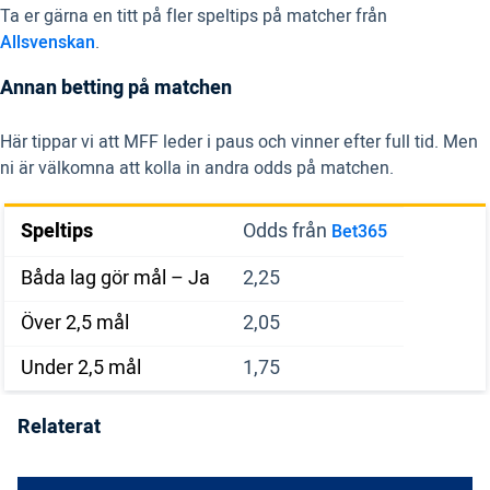
Ta er gärna en titt på fler speltips på matcher från
Allsvenskan
.
Annan betting på matchen
Här tippar vi att MFF leder i paus och vinner efter full tid. Men
ni är välkomna att kolla in andra odds på matchen.
Speltips
Odds från
Bet365
Båda lag gör mål – Ja
2,25
Över 2,5 mål
2,05
Under 2,5 mål
1,75
Relaterat