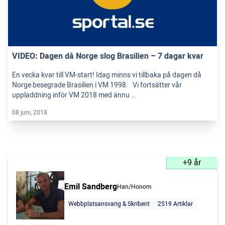
VIDEO: Dagen då Norge slog Brasilien – 7 dagar kvar
En vecka kvar till VM-start! Idag minns vi tillbaka på dagen då
Norge besegrade Brasilien i VM 1998. Vi fortsätter vår
uppladdning inför VM 2018 med ännu …
08 juni, 2018
+9 år
Emil Sandberg
Han/Honom
Webbplatsansvarig & Skribent
2519 Artiklar