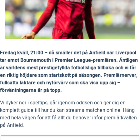
Fredag kväll, 21:00 – då smäller det på Anfield när Liverpool
tar emot Bournemouth i Premier League-premiären. Äntligen
är världens mest prestigefyllda fotbollsliga tillbaka och vi får
en riktig höjdare som startskott på säsongen. Premiärnerver,
fullsatta läktare och nyförvärv som ska visa upp sig –
förväntningarna är på topp.
Vi dyker ner i speltips, går igenom oddsen och ger dig en
komplett guide till hur du kan streama matchen online. Häng
med hela vägen för att få allt du behöver inför premiärkvällen
på Anfield.