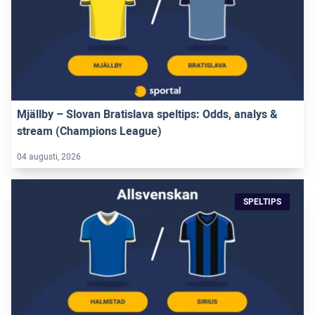
Mjällby – Slovan Bratislava speltips: Odds, analys &
stream (Champions League)
04 augusti, 2026
SPELTIPS