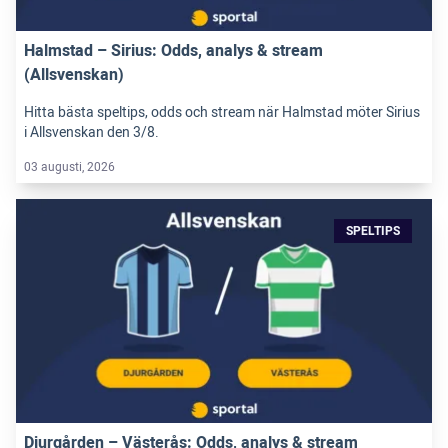
Halmstad – Sirius: Odds, analys & stream
(Allsvenskan)
Hitta bästa speltips, odds och stream när Halmstad möter Sirius
i Allsvenskan den 3/8.
03 augusti, 2026
SPELTIPS
Djurgården – Västerås: Odds, analys & stream