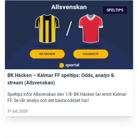
SPELTIPS
BK Häcken – Kalmar FF speltips: Odds, analys &
stream (Allsvenskan)
Speltips inför Allsvenskan den 1/8: BK Häcken tar emot Kalmar
FF. Se vår analys och det bästa oddset här!
31 juli, 2026