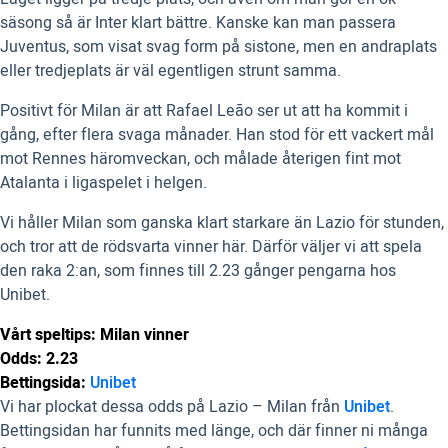
säsong så är Inter klart bättre. Kanske kan man passera
Juventus, som visat svag form på sistone, men en andraplats
eller tredjeplats är väl egentligen strunt samma.
Positivt för Milan är att Rafael Leão ser ut att ha kommit i
gång, efter flera svaga månader. Han stod för ett vackert mål
mot Rennes häromveckan, och målade återigen fint mot
Atalanta i ligaspelet i helgen.
Vi håller Milan som ganska klart starkare än Lazio för stunden,
och tror att de rödsvarta vinner här. Därför väljer vi att spela
den raka 2:an, som finnes till 2.23 gånger pengarna hos
Unibet.
Vårt speltips: Milan vinner
Odds: 2.23
Bettingsida:
Unibet
Vi har plockat dessa odds på Lazio – Milan från
Unibet
.
Bettingsidan har funnits med länge, och där finner ni många