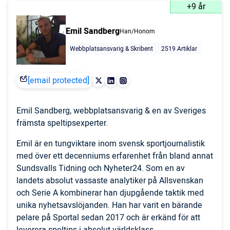
+9 år
Emil Sandberg
Han/Honom
Webbplatsansvarig & Skribent
2519 Artiklar
[email protected]
Emil Sandberg, webbplatsansvarig & en av Sveriges
främsta speltipsexperter.
Emil är en tungviktare inom svensk sportjournalistik
med över ett decenniums erfarenhet från bland annat
Sundsvalls Tidning och Nyheter24. Som en av
landets absolut vassaste analytiker på Allsvenskan
och Serie A kombinerar han djupgående taktik med
unika nyhetsavslöjanden. Han har varit en bärande
pelare på Sportal sedan 2017 och är erkänd för att
leverera speltips i absolut världsklass