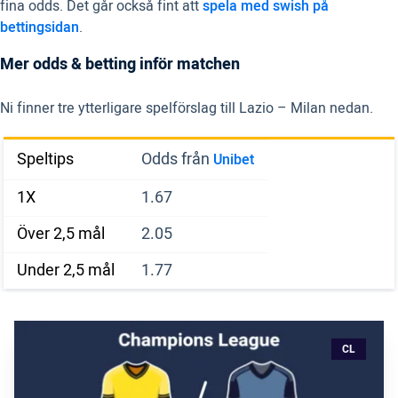
fina odds. Det går också fint att
spela med swish på
bettingsidan
.
Mer odds & betting inför matchen
Ni finner tre ytterligare spelförslag till Lazio – Milan nedan.
Speltips
Odds från
Unibet
1X
1.67
Över 2,5 mål
2.05
Under 2,5 mål
1.77
CL