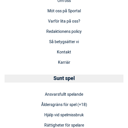
Om oss
Möt oss på Sportal
Varför lita på oss?
Redaktionens policy
Så betygsätter vi
Kontakt
Karriär
Sunt spel
Ansvarsfullt spelande
Åldersgräns för spel (+18)
Hjälp vid spelmissbruk
Rättigheter för spelare