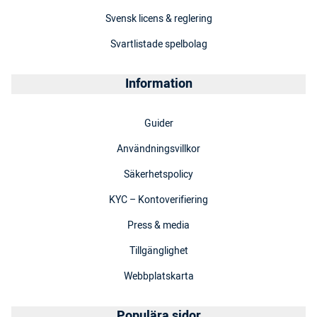
Svensk licens & reglering
Svartlistade spelbolag
Information
Guider
Användningsvillkor
Säkerhetspolicy
KYC – Kontoverifiering
Press & media
Tillgänglighet
Webbplatskarta
Populära sidor