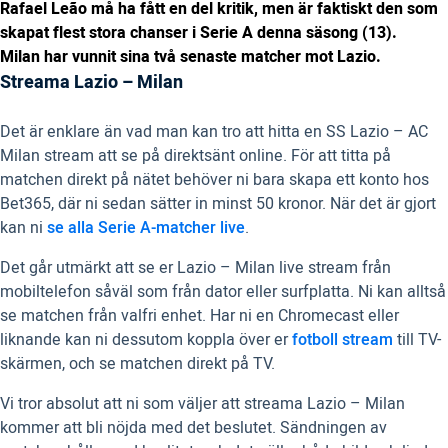
Rafael Leão må ha fått en del kritik, men är faktiskt den som
skapat flest stora chanser i Serie A denna säsong (13).
Milan har vunnit sina två senaste matcher mot Lazio.
Streama Lazio – Milan
Det är enklare än vad man kan tro att hitta en SS Lazio – AC
Milan stream att se på direktsänt online. För att titta på
matchen direkt på nätet behöver ni bara skapa ett konto hos
Bet365, där ni sedan sätter in minst 50 kronor. När det är gjort
kan ni
se alla Serie A-matcher live
.
Det går utmärkt att se er Lazio – Milan live stream från
mobiltelefon såväl som från dator eller surfplatta. Ni kan alltså
se matchen från valfri enhet. Har ni en Chromecast eller
liknande kan ni dessutom koppla över er
fotboll stream
till TV-
skärmen, och se matchen direkt på TV.
Vi tror absolut att ni som väljer att streama Lazio – Milan
kommer att bli nöjda med det beslutet. Sändningen av