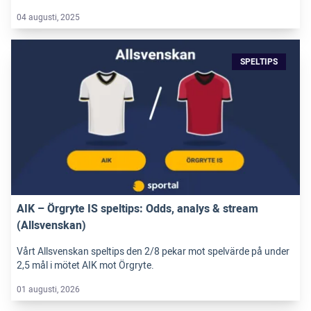
04 augusti, 2025
SPELTIPS
AIK – Örgryte IS speltips: Odds, analys & stream
(Allsvenskan)
Vårt Allsvenskan speltips den 2/8 pekar mot spelvärde på under
2,5 mål i mötet AIK mot Örgryte.
01 augusti, 2026