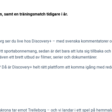
 samt en träningsmatch tidigare i år.
g ser du live hos Discovery+ – med svenska kommentatorer oc
t sportabonnemang, sedan är det bara att luta sig tillbaka och 
även ett brett utbud av filmer, serier och dokumentärer.
? Då är Discovery+ helt rätt plattform att komma igång med red
krona tar emot Trelleborg – och vi landar i ett spel på hemmal