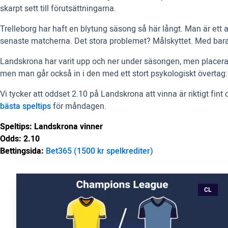
skarpt sett till förutsättningarna.
Trelleborg har haft en blytung säsong så här långt. Man är ett
senaste matcherna. Det stora problemet? Målskyttet. Med bara 
Landskrona har varit upp och ner under säsongen, men placerar 
men man går också in i den med ett stort psykologiskt övertag:
Vi tycker att oddset 2.10 på Landskrona att vinna är riktigt fi
bästa speltips
för måndagen.
Speltips: Landskrona vinner
Odds: 2.10
Bettingsida:
Bet365 (1500 kr spelkrediter)
CL