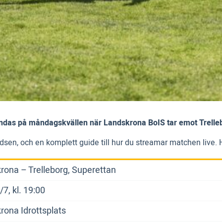
rundas på måndagskvällen när Landskrona BoIS tar emot Trelle
å oddsen, och en komplett guide till hur du streamar matchen li
rona – Trelleborg, Superettan
7, kl. 19:00
rona Idrottsplats