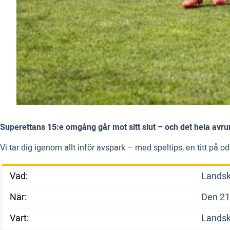
Superettans 15:e omgång går mot sitt slut – och det hela av
Vi tar dig igenom allt inför avspark – med speltips, en titt p
Vad:
Landsk
När:
Den 21/
Vart:
Landsk