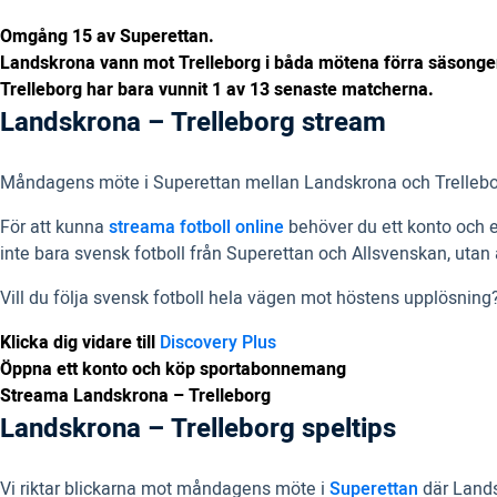
Omgång 15 av Superettan.
Landskrona vann mot Trelleborg i båda mötena förra säsongen,
Trelleborg har bara vunnit 1 av 13 senaste matcherna.
Landskrona – Trelleborg stream
Måndagens möte i Superettan mellan Landskrona och Trellebor
För att kunna
streama fotboll online
behöver du ett konto och et
inte bara svensk fotboll från Superettan och Allsvenskan, utan 
Vill du följa svensk fotboll hela vägen mot höstens upplösning
Klicka dig vidare till
Discovery Plus
Öppna ett konto och köp sportabonnemang
Streama Landskrona – Trelleborg
Landskrona – Trelleborg speltips
Vi riktar blickarna mot måndagens möte i
Superettan
där Lands