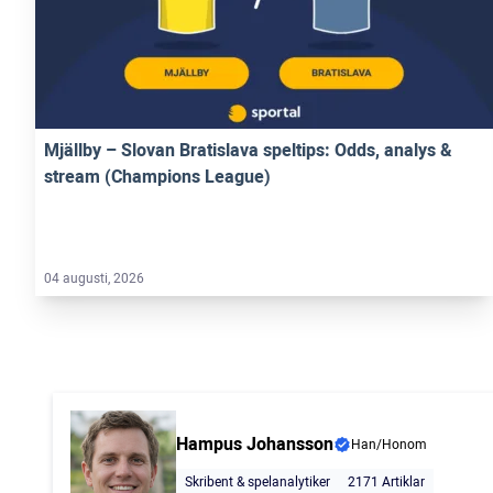
Mjällby – Slovan Bratislava speltips: Odds, analys &
stream (Champions League)
04 augusti, 2026
Hampus Johansson
Han/Honom
Skribent & spelanalytiker
2171 Artiklar