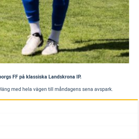
borgs FF på klassiska Landskrona IP.
ve. Häng med hela vägen till måndagens sena avspark.