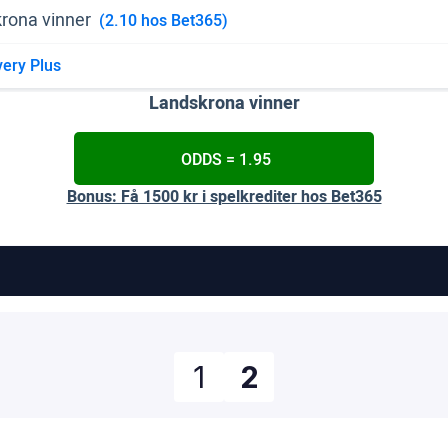
rona vinner
(2.10 hos Bet365)
very Plus
Landskrona vinner
ODDS = 1.95
Bonus: Få 1500 kr i spelkrediter hos Bet365