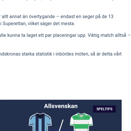
är allt annat än övertygande – endast en seger på de 13
 Superettan, vilket säger det mesta.
e kunna ta laget ett par placeringar upp. Viktig match alltså –
dskronas starka statistik i inbördes möten, så är detta vårt
SPELTIPS