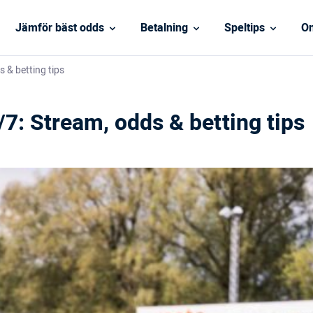
Jämför bäst odds
Betalning
Speltips
On
 & betting tips
7: Stream, odds & betting tips