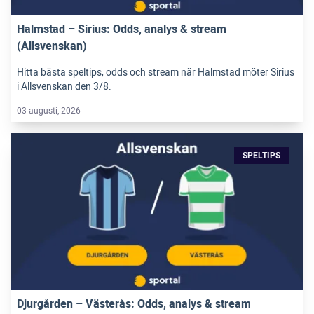
Halmstad – Sirius: Odds, analys & stream
(Allsvenskan)
Hitta bästa speltips, odds och stream när Halmstad möter Sirius
i Allsvenskan den 3/8.
03 augusti, 2026
SPELTIPS
Djurgården – Västerås: Odds, analys & stream