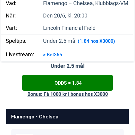
Vad:
Flamengo – Chelsea, Klubblags-VM
När:
Den 20/6, kl. 20:00
Vart:
Lincoln Financial Field
Speltips:
Under 2.5 mål
(1.84 hos X3000)
Livestream:
> Bet365
Under 2.5 mål
ODDS = 1.84
Bonus: Få 1000 kr i bonus hos X3000