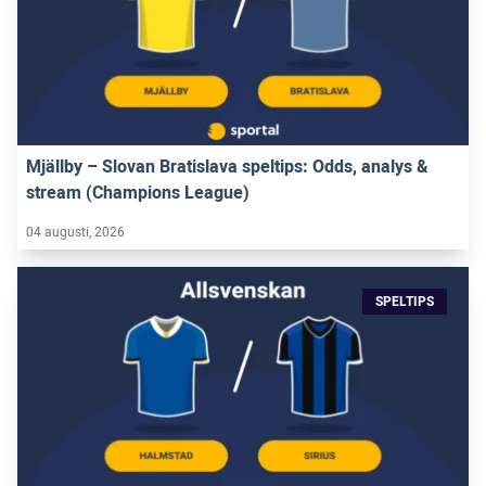
Mjällby – Slovan Bratislava speltips: Odds, analys &
stream (Champions League)
04 augusti, 2026
SPELTIPS