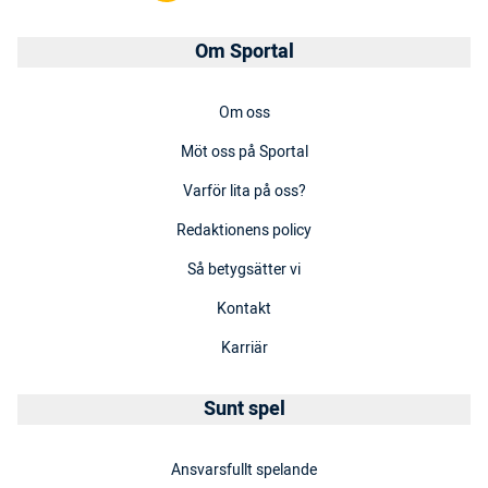
Om Sportal
Om oss
Möt oss på Sportal
Varför lita på oss?
Redaktionens policy
Så betygsätter vi
Kontakt
Karriär
Sunt spel
Ansvarsfullt spelande