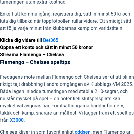
turneringen utan extra kostnad.
Enkelt att komma igång: registrera dig, sätt in minst 50 kr och
luta dig tillbaka när toppfotbollen rullar vidare. Ett smidigt sätt
att följa varje minut från klubbarnas kamp om världstiteln.
Klicka dig vidare till
Bet365
Öppna ett konto och sätt in minst 50 kronor
Streama Flamengo – Chelsea
Flamengo – Chelsea speltips
Fredagens möte mellan Flamengo och Chelsea ser ut att bli en
riktigt tajt drabbning i andra omgången av Klubblags-VM 2025.
Båda lagen inledde turneringen med stabila 2–0-segrar, och
nu står mycket på spel – en potentiell slutspelsplats kan
mycket väl avgöras här. Förutsättningarna bäddar för nerv,
taktik och kamp, snarare än målfest. Vi lägger fram ett speltips
från
X3000
.
Chelsea kliver in som favorit enligt
oddsen
, men Flamengo är