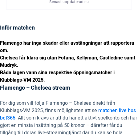
Inför matchen
Flamengo har inga skador eller avstängningar att rapportera
om.
Chelsea får klara sig utan Fofana, Kellyman, Castledine samt
Mudryk.
Båda lagen vann sina respektive öppningsmatcher i
Klubblags-VM 2025.
Flamengo – Chelsea stream
För dig som vill följa Flamengo – Chelsea direkt från
Klubblags-VM 2025, finns möjligheten att se
matchen live hos
bet365
. Allt som krävs är att du har ett aktivt spelkonto och har
gjort en minsta insättning på 50 kronor – därefter får du
tillgång till deras live-streamingtjänst där du kan se hela