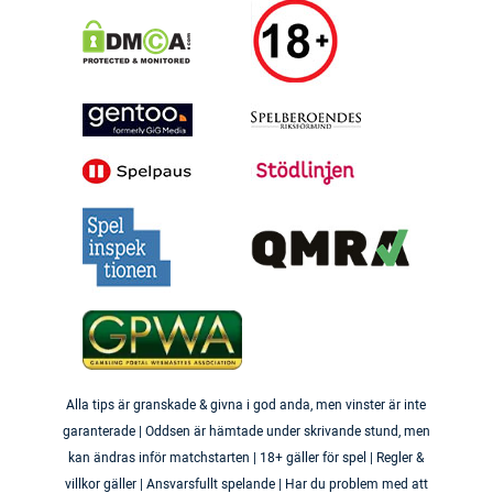
Alla tips är granskade & givna i god anda, men vinster är inte
garanterade | Oddsen är hämtade under skrivande stund, men
kan ändras inför matchstarten | 18+ gäller för spel | Regler &
villkor gäller | Ansvarsfullt spelande | Har du problem med att