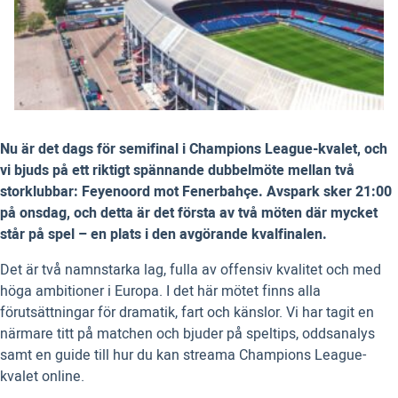
Nu är det dags för semifinal i Champions League-kvalet, och
vi bjuds på ett riktigt spännande dubbelmöte mellan två
storklubbar: Feyenoord mot Fenerbahçe. Avspark sker 21:00
på onsdag, och detta är det första av två möten där mycket
står på spel – en plats i den avgörande kvalfinalen.
Det är två namnstarka lag, fulla av offensiv kvalitet och med
höga ambitioner i Europa. I det här mötet finns alla
förutsättningar för dramatik, fart och känslor. Vi har tagit en
närmare titt på matchen och bjuder på speltips, oddsanalys
samt en guide till hur du kan streama Champions League-
kvalet online.