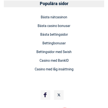
Populära sidor
Bästa nätcasinon
Bästa casino bonusar
Bästa bettingsidor
Bettingbonusar
Bettingsidor med Swish
Casino med BankID
Casino med låg insättning