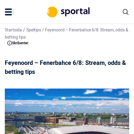
/
Startsida
Speltips
/
Feyenoord – Fenerbahce 6/8: Stream, odds &
betting tips
Skribenter:
Feyenoord – Fenerbahce 6/8: Stream, odds &
betting tips