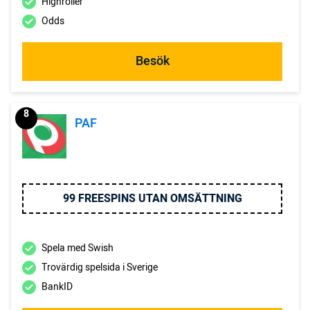
Highroller
Odds
Besök
8
PAF
99 FREESPINS UTAN OMSÄTTNING
Spela med Swish
Trovärdig spelsida i Sverige
BankID