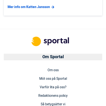
Mer info om Katten Jansson
Om Sportal
Om oss
Möt oss på Sportal
Varför lita på oss?
Redaktionens policy
Så betygsätter vi