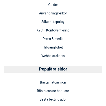
Guider
Användningsvillkor
Säkerhetspolicy
KYC – Kontoverifiering
Press & media
Tillgänglighet
Webbplatskarta
Populära sidor
Bästa nätcasinon
Bästa casino bonusar
Bästa bettingsidor