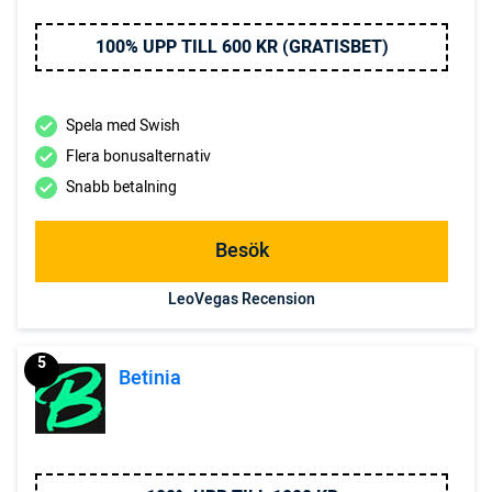
100% UPP TILL 600 KR (GRATISBET)
Spela med Swish
Flera bonusalternativ
Snabb betalning
Besök
LeoVegas Recension
5
Betinia