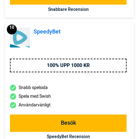
Snabbare Recension
10
SpeedyBet
100% UPP 1000 KR
Snabb spelsida
Spela med Swish
Användarvänligt
Besök
SpeedyBet Recension