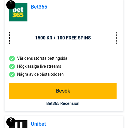
1
Bet365
1500 KR + 100 FREE SPINS
Världens största bettingsida
Högklassiga live streams
Några av de bästa oddsen
Besök
Bet365 Recension
2
Unibet