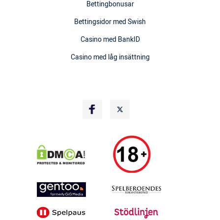
Bettingbonusar
Bettingsidor med Swish
Casino med BankID
Casino med låg insättning