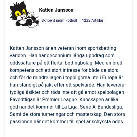
Katten Jansson
Skribent inom Fotboll
1222 Artiklar
Katten Jansson är en veteran inom sportsbetting
världen. Han har decennium långa uppdrag som
oddssättare på ett flertal bettingbolag. Med en bred
kompetens och ett stort intresse för både de stora
och för de mindre lagen i toppligorna ute i Europa är
han ständigt på jakt efter ett spelvärde. Han levererar
tydliga åsikter och räds inte att gå emot spelbolagen.
Favoritligan är Premier League. Kunskapen är lika
god när det kommer till La Liga, Serie A, Bundesliga.
Samt de stora turneringar och mästerskap. Den stora
passionen när det kommer till spel är schyssta odds.