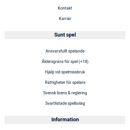
Kontakt
Karriär
Sunt spel
Ansvarsfullt spelande
Åldersgräns för spel (+18)
Hjälp vid spelmissbruk
Rättigheter för spelare
Svensk licens & reglering
Svartlistade spelbolag
Information