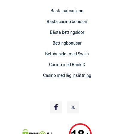
Bästa nätcasinon
Bästa casino bonusar
Bästa bettingsidor
Bettingbonusar
Bettingsidor med Swish
Casino med BankID
Casino med låg insättning