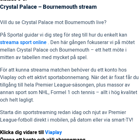
Crystal Palace – Bournemouth stream
Vill du se Crystal Palace mot Bournemouth live?
På Sportal guidar vi dig steg för steg till hur du enkelt kan
streama sport online
. Den här gången fokuserar vi på mötet
mellan Crystal Palace och Bournemouth – ett hett möte i
mitten av tabellen med mycket på spel.
För att kunna streama matchen behöver du ett konto hos
Viaplay och ett aktivt sportabonnemang. När det är fixat får du
tillgång till hela Premier League-säsongen, plus massor av
annan sport som NHL, Formel 1 och tennis – allt i hög kvalitet
och helt lagligt.
Starta din sportstreaming redan idag och njut av Premier
League-fotboll direkt i mobilen, på datorn eller via smart-TV!
Klicka dig vidare till
Viaplay
Öppna ett konto och välj abonnemang