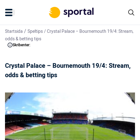
/
Startsida
Speltips
/
Crystal Palace – Bournemouth 19/4: Stream,
odds & betting tips
Skribenter:
Crystal Palace – Bournemouth 19/4: Stream,
odds & betting tips