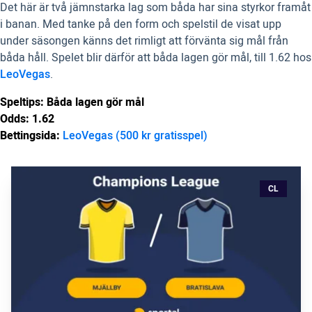
Det här är två jämnstarka lag som båda har sina styrkor framåt
i banan. Med tanke på den form och spelstil de visat upp
under säsongen känns det rimligt att förvänta sig mål från
båda håll. Spelet blir därför att båda lagen gör mål, till 1.62 hos
LeoVegas
.
Speltips: Båda lagen gör mål
Odds: 1.62
Bettingsida:
LeoVegas (500 kr gratisspel)
CL