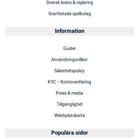
Svensk licens & reglering
Svartlistade spelbolag
Information
Guider
Användningsvillkor
Säkerhetspolicy
KYC – Kontoverifiering
Press & media
Tillgänglighet
Webbplatskarta
Populära sidor