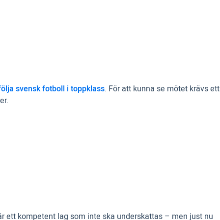
ölja svensk fotboll i toppklass
. För att kunna se mötet krävs ett
er.
 är ett kompetent lag som inte ska underskattas – men just nu