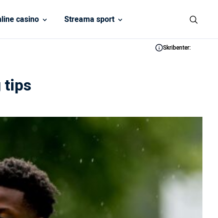
line casino
Streama sport
Skribenter:
 tips