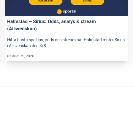
Halmstad – Sirius: Odds, analys & stream
(Allsvenskan)
Hitta bästa speltips, odds och stream när Halmstad möter Sirius
i Allsvenskan den 3/8.
03 augusti, 2026