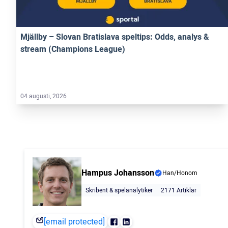
Mjällby – Slovan Bratislava speltips: Odds, analys &
stream (Champions League)
04 augusti, 2026
Hampus Johansson
Han/Honom
Skribent & spelanalytiker
2171 Artiklar
[email protected]