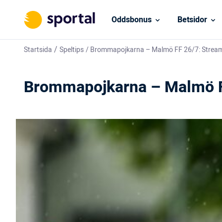
Oddsbonus
Betsidor
/
Startsida
Speltips
/
Brommapojkarna – Malmö FF 26/7: Stream, 
Brommapojkarna – Malmö FF