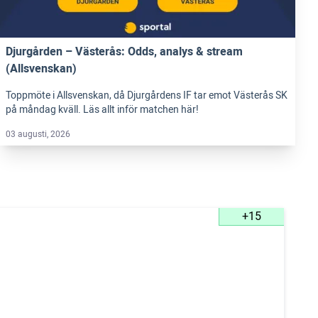
Djurgården – Västerås: Odds, analys & stream
(Allsvenskan)
Toppmöte i Allsvenskan, då Djurgårdens IF tar emot Västerås SK
på måndag kväll. Läs allt inför matchen här!
03 augusti, 2026
+15