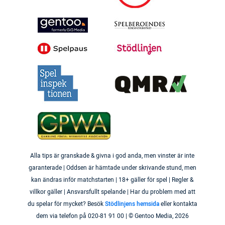
Alla tips är granskade & givna i god anda, men vinster är inte
garanterade | Oddsen är hämtade under skrivande stund, men
kan ändras inför matchstarten | 18+ gäller för spel | Regler &
villkor gäller | Ansvarsfullt spelande | Har du problem med att
du spelar för mycket? Besök
Stödlinjens hemsida
eller kontakta
dem via telefon på 020-81 91 00 | © Gentoo Media,
2026