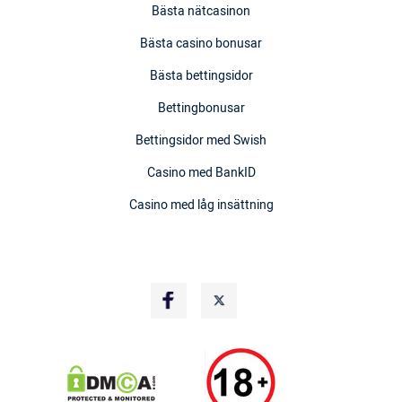
Bästa nätcasinon
Bästa casino bonusar
Bästa bettingsidor
Bettingbonusar
Bettingsidor med Swish
Casino med BankID
Casino med låg insättning