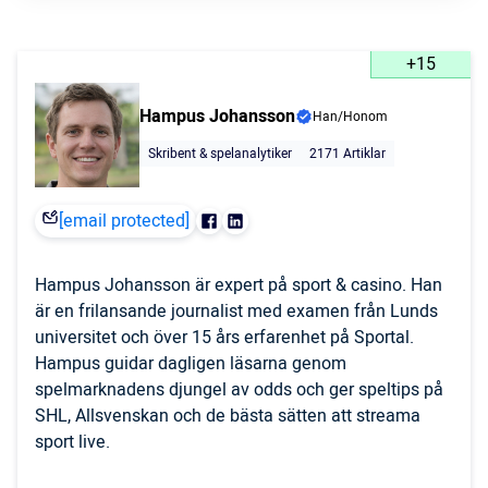
+15
Hampus Johansson
Han/Honom
Skribent & spelanalytiker
2171 Artiklar
[email protected]
Hampus Johansson är expert på sport & casino. Han
är en frilansande journalist med examen från Lunds
universitet och över 15 års erfarenhet på Sportal.
Hampus guidar dagligen läsarna genom
spelmarknadens djungel av odds och ger speltips på
SHL, Allsvenskan och de bästa sätten att streama
sport live.