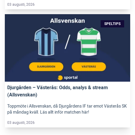
03 augusti, 2026
SPELTIPS
Djurgården – Västerås: Odds, analys & stream
(Allsvenskan)
Toppmöte i Allsvenskan, då Djurgårdens IF tar emot Västerås SK
på måndag kväll. Läs allt inför matchen här!
03 augusti, 2026