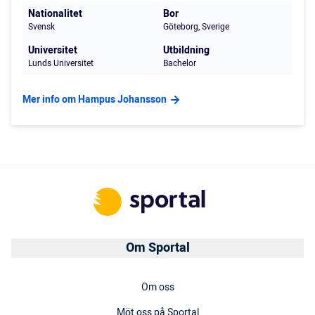
Nationalitet
Bor
Svensk
Göteborg, Sverige
Universitet
Utbildning
Lunds Universitet
Bachelor
Mer info om Hampus Johansson
Om Sportal
Om oss
Möt oss på Sportal