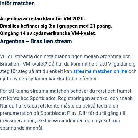
Inför matchen
Argentina är redan klara för VM 2026.
Brasilien befinner sig 3:a i gruppen med 21 poäng.
Omgång 14 av sydamerikanska VM-kvalet.
Argentina – Brasilien stream
Vill du streama den heta drabbningen mellan Argentina och
Brasilien i VM-kvalet? Då har du kommit helt rätt! Vi guidar dig
steg för steg så att du enkelt kan
streama matchen online
och
njuta av den sydamerikanska fotbollsfesten.
För att kunna streama matchen behöver du först och främst
ett konto hos Sportbladet. Registreringen är enkel och snabb.
När du har skapat ett konto måste du också teckna en
prenumeration på Sportbladet Play. Där får du tillgång till
massor av sport, exklusiva sändningar och mycket mer
spännande innehåll.