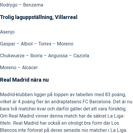
Rodrygo – Benzema
Trolig laguppställning, Villarreal
Asenjo
Gaspar – Albiol – Torres – Moreno
Chukwueze – Iborra – Anguissa – Cazorla
Moreno – Alcacer
Real Madrid nära nu
Madrid-klubben ligger på toppen av tabellen med 83 poäng,
vilket är 4 poäng fler än andraplatsens FC Barcelona. Det är nu
bara två matcher kvar och därför gäller det att vara försiktig.
Om Real Madrid vinner denna match har de säkrat La Liga-
titeln. Real Madrid har också en otroligt bra form där Los
Blancos inte förlorat på deras senaste nio matcher i La Liga.