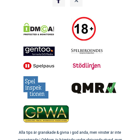
Alla tips är granskade & givna i god anda, men vinster är inte
garanterade | Oddsen är hämtade under skrivande stund, men