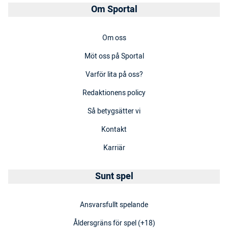
Om Sportal
Om oss
Möt oss på Sportal
Varför lita på oss?
Redaktionens policy
Så betygsätter vi
Kontakt
Karriär
Sunt spel
Ansvarsfullt spelande
Åldersgräns för spel (+18)