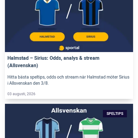
Halmstad – Sirius: Odds, analys & stream
(Allsvenskan)
Hitta bästa speltips, odds och stream när Halmstad möter Sirius
i Allsvenskan den 3/8.
03 augusti, 2026
SPELTIPS