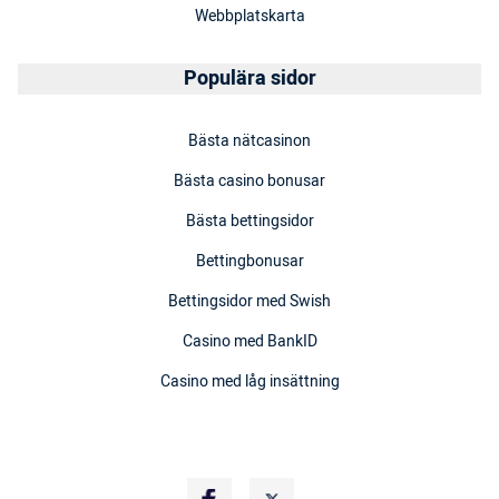
Webbplatskarta
Populära sidor
Bästa nätcasinon
Bästa casino bonusar
Bästa bettingsidor
Bettingbonusar
Bettingsidor med Swish
Casino med BankID
Casino med låg insättning