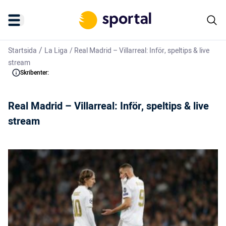
/
Startsida
La Liga
/
Real Madrid – Villarreal: Inför, speltips & live
stream
Skribenter:
Real Madrid – Villarreal: Inför, speltips & live
stream