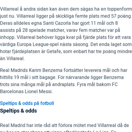
Villarreal å andra sidan kan även dem sägas ha en toppenform
just nu. Villarreal ligger på skickliga femte plats med 57 poäng.
Deras alldeles egna Santi Cazorla har gjort 11 mål och 8
assists på 28 spelade matcher, varav fem matcher var på
inhopp. Villarreal behöver ligga kvar på fjärde plats för att vara
värdiga Europa League-spel nästa säsong. Det enda laget som
hotar fjärdeplatsen är Getafe, som enbart har tre poäng mindre
än Villareal.
Real Madrids Karim Benzema fortsätter leverera mål och har
hittills 19 mål i sitt bagage. För närvarande ligger Benzema
trots sina många mål på andraplats. Fyra mål bakom FC
Barcelonas Lionel Messi.
Speltips & odds på fotboll
Speltips & odds
Real Madrid har inte råd att förlora mötet med Villarreal då de