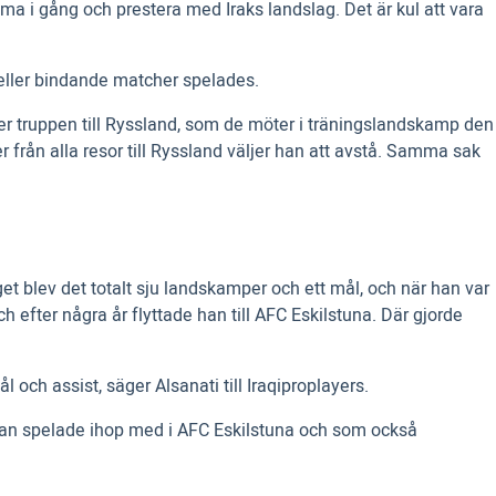
ma i gång och prestera med Iraks landslag. Det är kul att vara
a eller bindande matcher spelades.
er truppen till Ryssland, som de möter i träningslandskamp den
från alla resor till Ryssland väljer han att avstå. Samma sak
t blev det totalt sju landskamper och ett mål, och när han var
 efter några år flyttade han till AFC Eskilstuna. Där gjorde
och assist, säger Alsanati till Iraqiproplayers.
m han spelade ihop med i AFC Eskilstuna och som också