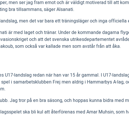
er, men ser jag fram emot och är väldigt motiverad till att kom
onting bra tillsammans, säger Alsanati.
-landslag, men det var bara ett träningsläger och inga officiell
sanati är med laget och tränar. Under de kommande dagarna flyg
vasionskriget och att det svenska utrikesdepartementet avråder 
akoub, som också var kallade men som avstår från att åka.
es U17-landslag redan när han var 15 år gammal. I U17-landslage
 spel i samarbetsklubben Frej men aldrig i Hammarbys A-lag, och
om.
klubb. Jag tror på en bra säsong, och hoppas kunna bidra med mål 
andslagsspelet ska bli kul att återförenas med Amar Muhsin, so