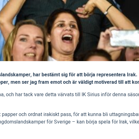
landskamper, har bestämt sig för att börja representera Irak. 
per, men ser jag fram emot och är väldigt motiverad till att k
una, och har tack vare detta värvats till IK Sirius inför denna s
 papper och ordnat irakiskt pass, för att kunna bli uttagningsbar
gdomslandskamper för Sverige – kan börja spela för Irak, vilket