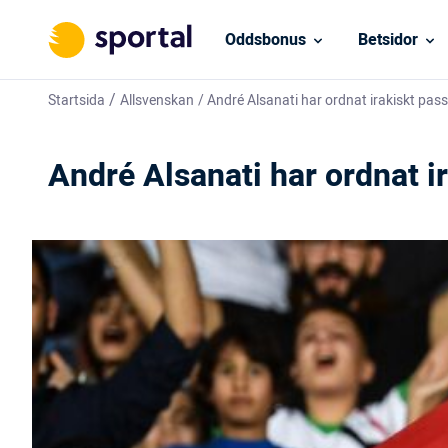
Oddsbonus
Betsidor
/
Startsida
Allsvenskan
/
André Alsanati har ordnat irakiskt pass
André Alsanati har ordnat ir