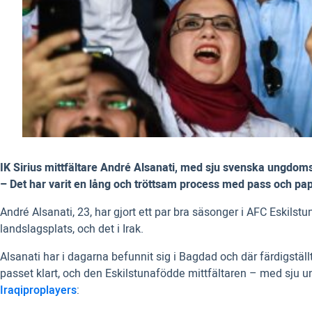
IK Sirius mittfältare André Alsanati, med sju svenska ungdoms
– Det har varit en lång och tröttsam process med pass och pap
André Alsanati, 23, har gjort ett par bra säsonger i AFC Eskilst
landslagsplats, och det i Irak.
Alsanati har i dagarna befunnit sig i Bagdad och där färdigställt
passet klart, och den Eskilstunafödde mittfältaren – med sju un
Iraqiproplayers
: