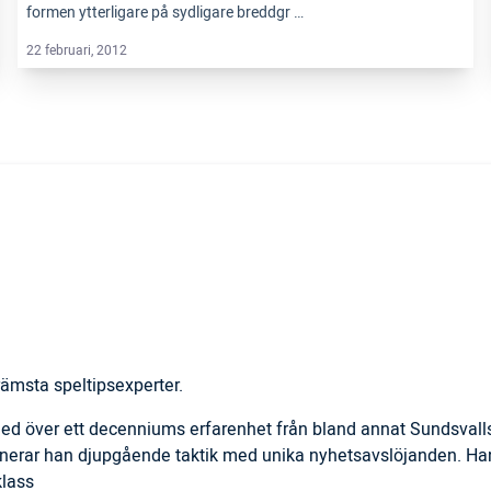
formen ytterligare på sydligare breddgr …
22 februari, 2012
ämsta speltipsexperter.
 med över ett decenniums erfarenhet från bland annat Sundsval
inerar han djupgående taktik med unika nyhetsavslöjanden. Han
klass