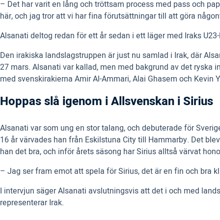
– Det har varit en lång och tröttsam process med pass och papp
här, och jag tror att vi har fina förutsättningar till att göra någ
Alsanati deltog redan för ett år sedan i ett läger med Iraks U23
Den irakiska landslagstruppen är just nu samlad i Irak, där Al
27 mars. Alsanati var kallad, men med bakgrund av det ryska in
med svenskirakierna Amir Al-Ammari, Alai Ghasem och Kevin Y
Hoppas slå igenom i Allsvenskan i Sirius
Alsanati var som ung en stor talang, och debuterade för Sverig
16 år värvades han från Eskilstuna City till Hammarby. Det blev
han det bra, och inför årets säsong har Sirius alltså värvat hon
– Jag ser fram emot att spela för Sirius, det är en fin och bra 
I intervjun säger Alsanati avslutningsvis att det i och med l
representerar Irak.