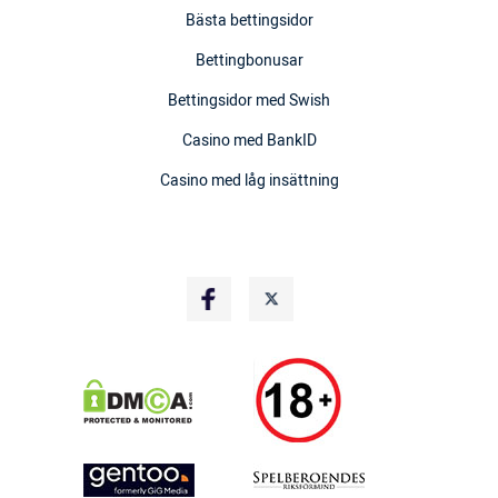
Bästa bettingsidor
Bettingbonusar
Bettingsidor med Swish
Casino med BankID
Casino med låg insättning