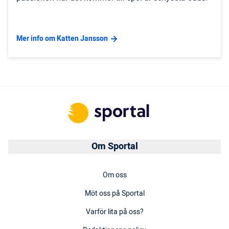
Mer info om Katten Jansson
Om Sportal
Om oss
Möt oss på Sportal
Varför lita på oss?