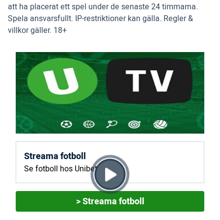
att ha placerat ett spel under de senaste 24 timmarna.
Spela ansvarsfullt. IP-restriktioner kan gälla. Regler &
villkor gäller. 18+
Streama fotboll
Se fotboll hos Unibet
> Streama fotboll