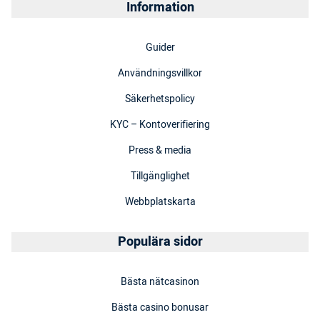
Information
Guider
Användningsvillkor
Säkerhetspolicy
KYC – Kontoverifiering
Press & media
Tillgänglighet
Webbplatskarta
Populära sidor
Bästa nätcasinon
Bästa casino bonusar