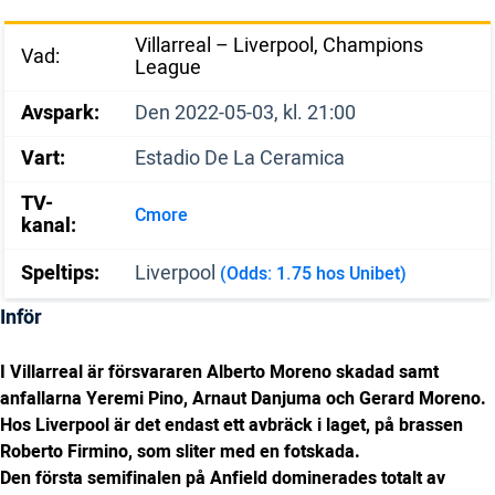
Villarreal – Liverpool, Champions
Vad:
League
Avspark:
Den 2022-05-03, kl. 21:00
Vart:
Estadio De La Ceramica
TV-
Cmore
kanal:
Speltips:
Liverpool
(Odds: 1.75 hos Unibet)
Inför
I Villarreal är försvararen Alberto Moreno skadad samt
anfallarna Yeremi Pino, Arnaut Danjuma och Gerard Moreno.
Hos Liverpool är det endast ett avbräck i laget, på brassen
Roberto Firmino, som sliter med en fotskada.
Den första semifinalen på Anfield dominerades totalt av