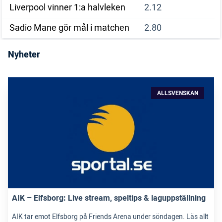
Liverpool vinner 1:a halvleken
2.12
Sadio Mane gör mål i matchen
2.80
Nyheter
ALLSVENSKAN
AIK – Elfsborg: Live stream, speltips & laguppställning
AIK tar emot Elfsborg på Friends Arena under söndagen. Läs allt