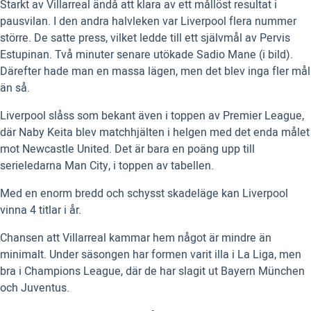
Starkt av Villarreal ändå att klara av ett mållöst resultat i
pausvilan. I den andra halvleken var Liverpool flera nummer
större. De satte press, vilket ledde till ett självmål av Pervis
Estupinan. Två minuter senare utökade Sadio Mane (i bild).
Därefter hade man en massa lägen, men det blev inga fler mål
än så.
Liverpool slåss som bekant även i toppen av Premier League,
där Naby Keita blev matchhjälten i helgen med det enda målet
mot Newcastle United. Det är bara en poäng upp till
serieledarna Man City, i toppen av tabellen.
Med en enorm bredd och schysst skadeläge kan Liverpool
vinna 4 titlar i år.
Chansen att Villarreal kammar hem något är mindre än
minimalt. Under säsongen har formen varit illa i La Liga, men
bra i Champions League, där de har slagit ut Bayern München
och Juventus.