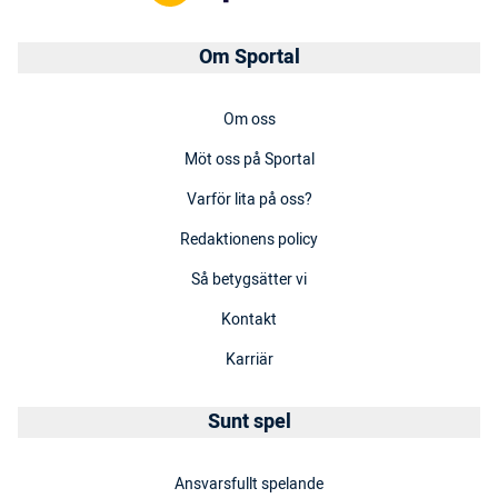
Om Sportal
Om oss
Möt oss på Sportal
Varför lita på oss?
Redaktionens policy
Så betygsätter vi
Kontakt
Karriär
Sunt spel
Ansvarsfullt spelande