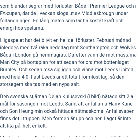
som blandar segrar med förluster. Både i Premier League och i
FA-cupen, där de i veckan slogs ut av Middlesbrough under
förlängningen. En lång match som lär ha kostat kraft och
energi hos spelarna.
I ligaspelet har det blivit en hel del förluster. Februari månad
inleddes med två raka nederlag mot Southampton och Wolves.
Båda i London på hemmagräs. Därefter vann de mot mästarna
Man City på bortaplan för att sedan förlora mot bottenlaget
Burnley. Och sedan resa sig igen och vinna mot Leeds United
med hela 4-0. Fast Leeds är ett totalt formlöst lag, så den
storsegern ska tas med en nypa salt.
Den svenska stjärnan Dejan Kulusevski (i bild) nätade sitt 2:a
mål för säsongen mot Leeds. Samt att anfallarna Harry Kane
och Son Heung-min också hittade nätmaskorna. Anfallsvapen
finns det i truppen. Men formen är upp och ner. Laget är inte
att lita på, helt enkelt.