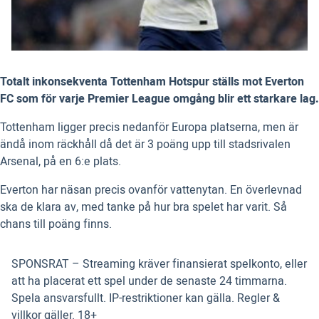
Totalt inkonsekventa Tottenham Hotspur ställs mot Everton
FC som för varje Premier League omgång blir ett starkare lag.
Tottenham ligger precis nedanför Europa platserna, men är
ändå inom räckhåll då det är 3 poäng upp till stadsrivalen
Arsenal, på en 6:e plats.
Everton har näsan precis ovanför vattenytan. En överlevnad
ska de klara av, med tanke på hur bra spelet har varit. Så
chans till poäng finns.
SPONSRAT – Streaming kräver finansierat spelkonto, eller
att ha placerat ett spel under de senaste 24 timmarna.
Spela ansvarsfullt. IP-restriktioner kan gälla. Regler &
villkor gäller. 18+