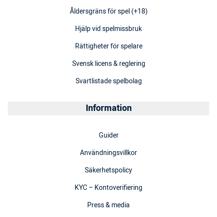
Åldersgräns för spel (+18)
Hjälp vid spelmissbruk
Rättigheter för spelare
Svensk licens & reglering
Svartlistade spelbolag
Information
Guider
Användningsvillkor
Säkerhetspolicy
KYC – Kontoverifiering
Press & media