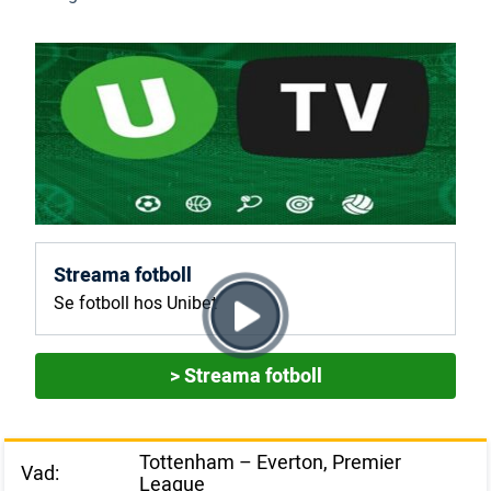
Streama fotboll
Se fotboll hos Unibet
> Streama fotboll
Tottenham – Everton, Premier
Vad:
League