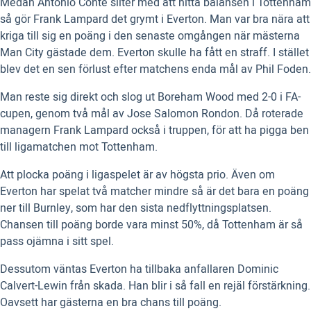
Medan Antonio Conte sliter med att hitta balansen i Tottenham
så gör Frank Lampard det grymt i Everton. Man var bra nära att
kriga till sig en poäng i den senaste omgången när mästerna
Man City gästade dem. Everton skulle ha fått en straff. I stället
blev det en sen förlust efter matchens enda mål av Phil Foden.
Man reste sig direkt och slog ut Boreham Wood med 2-0 i FA-
cupen, genom två mål av Jose Salomon Rondon. Då roterade
managern Frank Lampard också i truppen, för att ha pigga ben
till ligamatchen mot Tottenham.
Att plocka poäng i ligaspelet är av högsta prio. Även om
Everton har spelat två matcher mindre så är det bara en poäng
ner till Burnley, som har den sista nedflyttningsplatsen.
Chansen till poäng borde vara minst 50%, då Tottenham är så
pass ojämna i sitt spel.
Dessutom väntas Everton ha tillbaka anfallaren Dominic
Calvert-Lewin från skada. Han blir i så fall en rejäl förstärkning.
Oavsett har gästerna en bra chans till poäng.