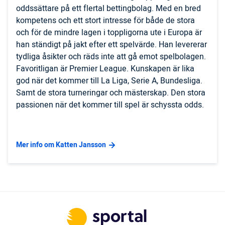
oddssättare på ett flertal bettingbolag. Med en bred
kompetens och ett stort intresse för både de stora
och för de mindre lagen i toppligorna ute i Europa är
han ständigt på jakt efter ett spelvärde. Han levererar
tydliga åsikter och räds inte att gå emot spelbolagen.
Favoritligan är Premier League. Kunskapen är lika
god när det kommer till La Liga, Serie A, Bundesliga.
Samt de stora turneringar och mästerskap. Den stora
passionen när det kommer till spel är schyssta odds.
Mer info om Katten Jansson