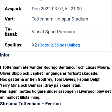
Avspark:
Den 2022-03-07, kl. 21:00
Vart:
Tottenham Hotspur Stadium
TV-
Viasat Sport Premium
kanal:
Speltips:
X2
(Odds: 2.55 hos Unibet)
Inför
I Tottenham återvänder Rodrigo Bentancur och Lucas Moura.
Oliver Skipp och Japhet Tanganga är fortsatt skadade.
Hos gästerna är Ben Godfrey, Tom Davies, Fabian Delph,
Yerry Mina och Demarai Gray på skadelistan.
När lagen möttes tidigare under säsongen i Liverpool blev det
en mållöst tillställning.
Streama Tottenham – Everton