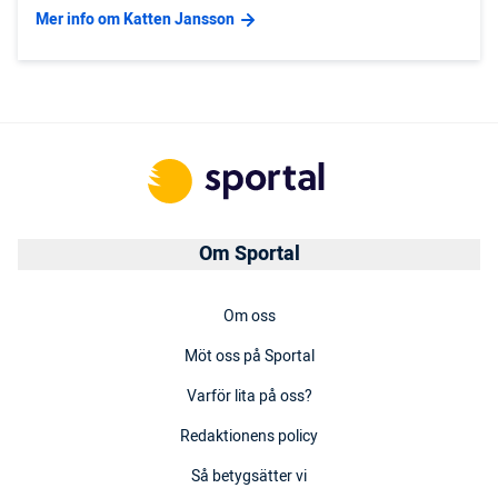
Mer info om Katten Jansson
Om Sportal
Om oss
Möt oss på Sportal
Varför lita på oss?
Redaktionens policy
Så betygsätter vi