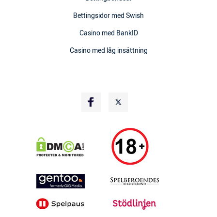
Bettingsidor med Swish
Casino med BankID
Casino med låg insättning