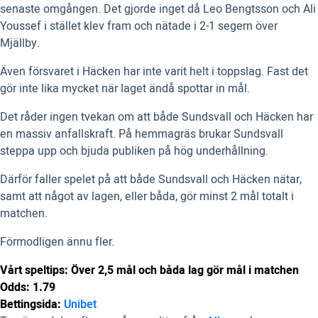
senaste omgången. Det gjorde inget då Leo Bengtsson och Ali
Youssef i stället klev fram och nätade i 2-1 segern över
Mjällby.
Även försvaret i Häcken har inte varit helt i toppslag. Fast det
gör inte lika mycket när laget ändå spottar in mål.
Det råder ingen tvekan om att både Sundsvall och Häcken har
en massiv anfallskraft. På hemmagräs brukar Sundsvall
steppa upp och bjuda publiken på hög underhållning.
Därför faller spelet på att både Sundsvall och Häcken nätar,
samt att något av lagen, eller båda, gör minst 2 mål totalt i
matchen.
Förmodligen ännu fler.
Vårt speltips: Över 2,5 mål och båda lag gör mål i matchen
Odds: 1.79
Bettingsida:
Unibet