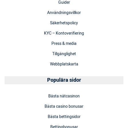
Guider
Användningsvillkor
Säkerhetspolicy
KYC – Kontoverifiering
Press & media
Tillgänglighet
Webbplatskarta
Populära sidor
Bästa nätcasinon
Bästa casino bonusar
Bästa bettingsidor
Bettingbonusar