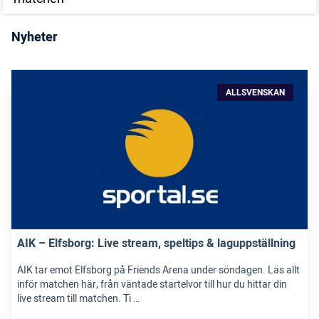
Nyheter
ALLSVENSKAN
AIK – Elfsborg: Live stream, speltips & laguppställning
AIK tar emot Elfsborg på Friends Arena under söndagen. Läs allt
inför matchen här, från väntade startelvor till hur du hittar din
live stream till matchen. Ti …