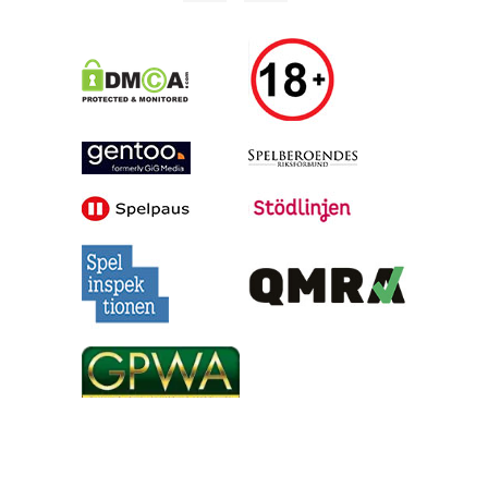
Alla tips är granskade & givna i god anda, men vinster är inte
garanterade | Oddsen är hämtade under skrivande stund, men