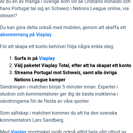
Är du en av många i Sverige som vill se Cristiano Ronaldo och
hans Portugal tar sig an Schweiz i Nations League online, via
stream?
Du kan göra detta också med mobilen, genom att skaffa ett
abonnemang på Viaplay
.
För att skapa ett konto behöver följa några enkla steg:
Surfa in på
Viaplay
Välj paketet Viaplay Total, efter att ha skapat ett konto
Streama Portugal mot Schweiz, samt alla övriga
Nations League kamper
Sändningen i matchen börjar 5 minuter innan. Experter i
studion och kommentatorer ger dig de bästa insikterna i
sändningarna för de flesta av våra sporter.
Som sällskap i matchen kommer du att ha den svenska
kommentatorn Lars Sandberg.
Med
Viaplay
sportpaket ingår också alltid hela vårt utbud av