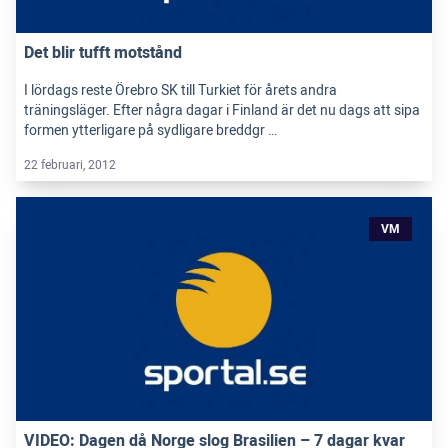
Det blir tufft motstånd
I lördags reste Örebro SK till Turkiet för årets andra
träningsläger. Efter några dagar i Finland är det nu dags att sipa
formen ytterligare på sydligare breddgr …
22 februari, 2012
VM
VIDEO: Dagen då Norge slog Brasilien – 7 dagar kvar