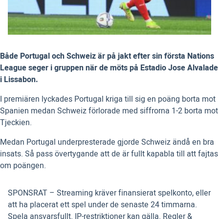
Både Portugal och Schweiz är på jakt efter sin första Nations
League seger i gruppen när de möts på Estadio Jose Alvalade
i Lissabon.
I premiären lyckades Portugal kriga till sig en poäng borta mot
Spanien medan Schweiz förlorade med siffrorna 1-2 borta mot
Tjeckien.
Medan Portugal underpresterade gjorde Schweiz ändå en bra
insats. Så pass övertygande att de är fullt kapabla till att fajtas
om poängen.
SPONSRAT – Streaming kräver finansierat spelkonto, eller
att ha placerat ett spel under de senaste 24 timmarna.
Spela ansvarsfullt. IP-restriktioner kan gälla. Regler &