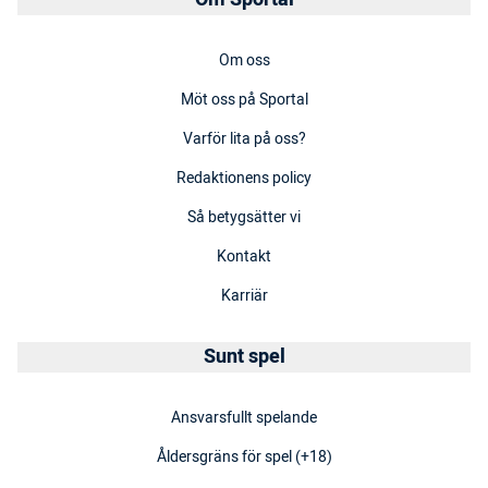
Om oss
Möt oss på Sportal
Varför lita på oss?
Redaktionens policy
Så betygsätter vi
Kontakt
Karriär
Sunt spel
Ansvarsfullt spelande
Åldersgräns för spel (+18)