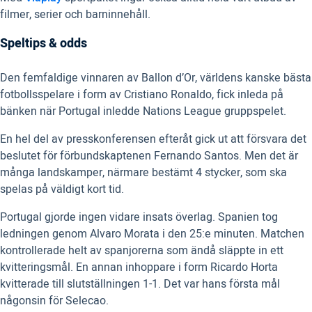
filmer, serier och barninnehåll.
Speltips & odds
Den femfaldige vinnaren av Ballon d’Or, världens kanske bästa
fotbollsspelare i form av Cristiano Ronaldo, fick inleda på
bänken när Portugal inledde Nations League gruppspelet.
En hel del av presskonferensen efteråt gick ut att försvara det
beslutet för förbundskaptenen Fernando Santos. Men det är
många landskamper, närmare bestämt 4 stycker, som ska
spelas på väldigt kort tid.
Portugal gjorde ingen vidare insats överlag. Spanien tog
ledningen genom Alvaro Morata i den 25:e minuten. Matchen
kontrollerade helt av spanjorerna som ändå släppte in ett
kvitteringsmål. En annan inhoppare i form Ricardo Horta
kvitterade till slutställningen 1-1. Det var hans första mål
någonsin för Selecao.