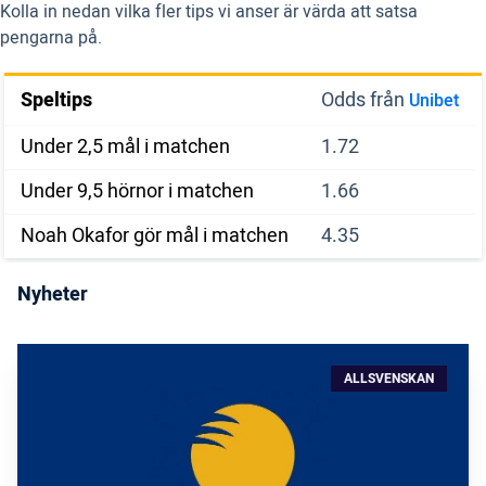
Kolla in nedan vilka fler tips vi anser är värda att satsa
pengarna på.
Speltips
Odds från
Unibet
Under 2,5 mål i matchen
1.72
Under 9,5 hörnor i matchen
1.66
Noah Okafor gör mål i matchen
4.35
Nyheter
ALLSVENSKAN