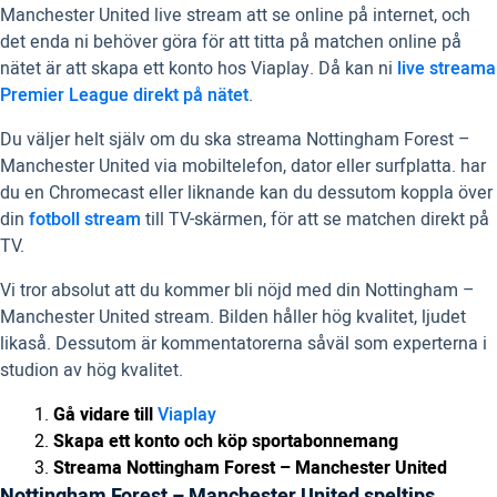
Manchester United live stream att se online på internet, och
det enda ni behöver göra för att titta på matchen online på
nätet är att skapa ett konto hos Viaplay. Då kan ni
live streama
Premier League direkt på nätet
.
Du väljer helt själv om du ska streama Nottingham Forest –
Manchester United via mobiltelefon, dator eller surfplatta. har
du en Chromecast eller liknande kan du dessutom koppla över
din
fotboll stream
till TV-skärmen, för att se matchen direkt på
TV.
Vi tror absolut att du kommer bli nöjd med din Nottingham –
Manchester United stream. Bilden håller hög kvalitet, ljudet
likaså. Dessutom är kommentatorerna såväl som experterna i
studion av hög kvalitet.
Gå vidare till
Viaplay
Skapa ett konto och köp sportabonnemang
Streama Nottingham Forest – Manchester United
Nottingham Forest – Manchester United speltips