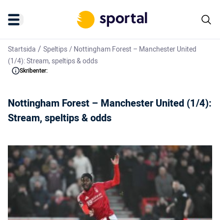
/
Startsida
Speltips
/
Nottingham Forest – Manchester United
(1/4): Stream, speltips & odds
Skribenter:
Nottingham Forest – Manchester United (1/4):
Stream, speltips & odds