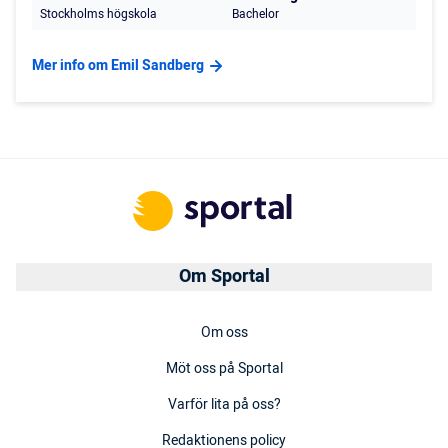
Stockholms högskola
Bachelor
Mer info om Emil Sandberg
Om Sportal
Om oss
Möt oss på Sportal
Varför lita på oss?
Redaktionens policy