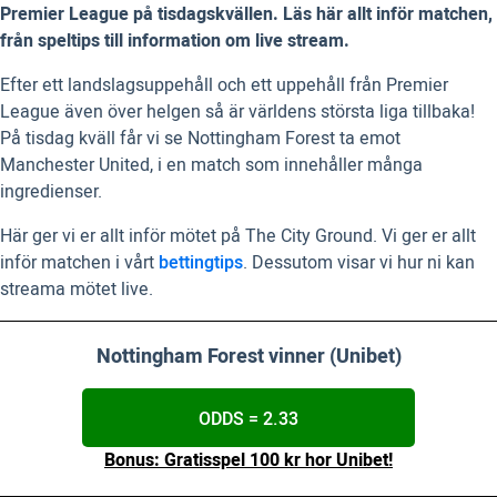
Premier League på tisdagskvällen. Läs här allt inför matchen,
från speltips till information om live stream.
Efter ett landslagsuppehåll och ett uppehåll från Premier
League även över helgen så är världens största liga tillbaka!
På tisdag kväll får vi se Nottingham Forest ta emot
Manchester United, i en match som innehåller många
ingredienser.
Här ger vi er allt inför mötet på The City Ground. Vi ger er allt
inför matchen i vårt
bettingtips
. Dessutom visar vi hur ni kan
streama mötet live.
Nottingham Forest vinner (Unibet)
ODDS = 2.33
Bonus: Gratisspel 100 kr hor Unibet!