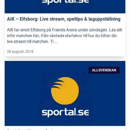
AIK – Elfsborg: Live stream, speltips & laguppställning
AIK tar emot Elfsborg på Friends Arena under söndagen. Läs allt
inför matchen här, från väntade startelvor till hur du hittar din
live stream till matchen. Ti …
28 augusti, 2018
ALLSVENSKAN