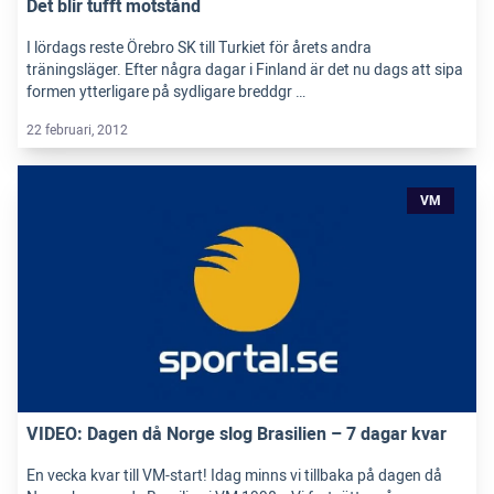
Det blir tufft motstånd
I lördags reste Örebro SK till Turkiet för årets andra
träningsläger. Efter några dagar i Finland är det nu dags att sipa
formen ytterligare på sydligare breddgr …
22 februari, 2012
VM
VIDEO: Dagen då Norge slog Brasilien – 7 dagar kvar
En vecka kvar till VM-start! Idag minns vi tillbaka på dagen då