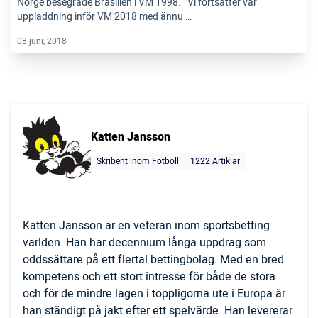
Norge besegrade Brasilien i VM 1998. Vi fortsätter vår
uppladdning inför VM 2018 med ännu …
08 juni, 2018
Katten Jansson
Skribent inom Fotboll
1222 Artiklar
Katten Jansson är en veteran inom sportsbetting
världen. Han har decennium långa uppdrag som
oddssättare på ett flertal bettingbolag. Med en bred
kompetens och ett stort intresse för både de stora
och för de mindre lagen i toppligorna ute i Europa är
han ständigt på jakt efter ett spelvärde. Han levererar