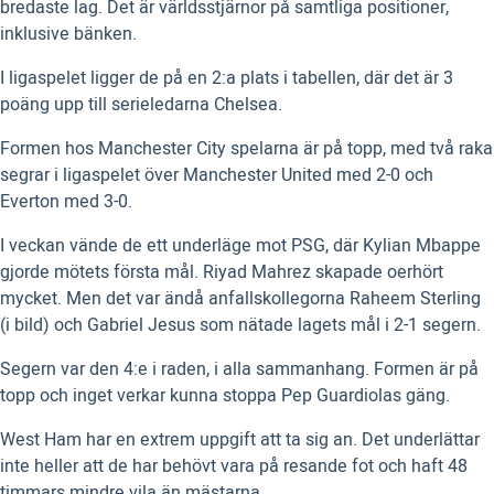
bredaste lag. Det är världsstjärnor på samtliga positioner,
inklusive bänken.
I ligaspelet ligger de på en 2:a plats i tabellen, där det är 3
poäng upp till serieledarna Chelsea.
Formen hos Manchester City spelarna är på topp, med två raka
segrar i ligaspelet över Manchester United med 2-0 och
Everton med 3-0.
I veckan vände de ett underläge mot PSG, där Kylian Mbappe
gjorde mötets första mål. Riyad Mahrez skapade oerhört
mycket. Men det var ändå anfallskollegorna Raheem Sterling
(i bild) och Gabriel Jesus som nätade lagets mål i 2-1 segern.
Segern var den 4:e i raden, i alla sammanhang. Formen är på
topp och inget verkar kunna stoppa Pep Guardiolas gäng.
West Ham har en extrem uppgift att ta sig an. Det underlättar
inte heller att de har behövt vara på resande fot och haft 48
timmars mindre vila än mästarna.