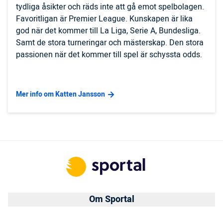
tydliga åsikter och räds inte att gå emot spelbolagen.
Favoritligan är Premier League. Kunskapen är lika
god när det kommer till La Liga, Serie A, Bundesliga.
Samt de stora turneringar och mästerskap. Den stora
passionen när det kommer till spel är schyssta odds.
Mer info om Katten Jansson
Om Sportal