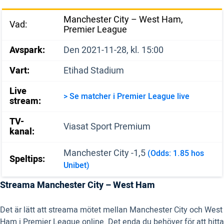
Manchester City – West Ham,
Vad:
Premier League
Avspark:
Den 2021-11-28, kl. 15:00
Vart:
Etihad Stadium
Live
> Se matcher i Premier League live
stream:
TV-
Viasat Sport Premium
kanal:
Manchester City -1,5
(Odds: 1.85 hos
Speltips:
Unibet)
Streama Manchester City – West Ham
Det är lätt att streama mötet mellan Manchester City och West
Ham i Premier League online. Det enda du behöver för att hitta