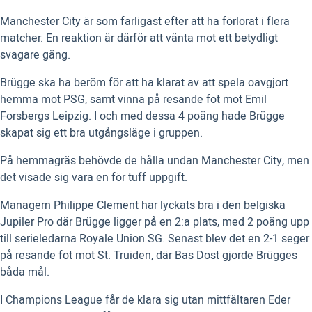
Manchester City är som farligast efter att ha förlorat i flera
matcher. En reaktion är därför att vänta mot ett betydligt
svagare gäng.
Brügge ska ha beröm för att ha klarat av att spela oavgjort
hemma mot PSG, samt vinna på resande fot mot Emil
Forsbergs Leipzig. I och med dessa 4 poäng hade Brügge
skapat sig ett bra utgångsläge i gruppen.
På hemmagräs behövde de hålla undan Manchester City, men
det visade sig vara en för tuff uppgift.
Managern Philippe Clement har lyckats bra i den belgiska
Jupiler Pro där Brügge ligger på en 2:a plats, med 2 poäng upp
till serieledarna Royale Union SG. Senast blev det en 2-1 seger
på resande fot mot St. Truiden, där Bas Dost gjorde Brügges
båda mål.
I Champions League får de klara sig utan mittfältaren Eder