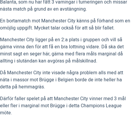
Balanta, som nu har fått 3 varningar i turneringen och missar
nästa match på grund av en avstängning.
En bortamatch mot Manchester City känns på förhand som en
omöjlig uppgift. Mycket talar också för att så blir fallet.
Manchester City ligger på en 2:a plats i gruppen och vill så
gärna vinna den för att få en bra lottning vidare. Då ska det
minst sagt en seger här, gärna med flera måls marginal då
allting i slutändan kan avgöras på målskillnad.
Då Manchester City inte visade några problem alls med att
näta i massor mot Brügge i Belgien borde de inte heller ha
detta på hemmagräs.
Därför faller spelet på att Manchester City vinner med 3 mål
eller fler i marginal mot Brügge i detta Champions League
möte.