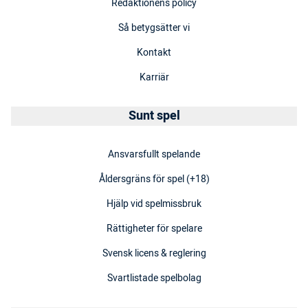
Redaktionens policy
Så betygsätter vi
Kontakt
Karriär
Sunt spel
Ansvarsfullt spelande
Åldersgräns för spel (+18)
Hjälp vid spelmissbruk
Rättigheter för spelare
Svensk licens & reglering
Svartlistade spelbolag