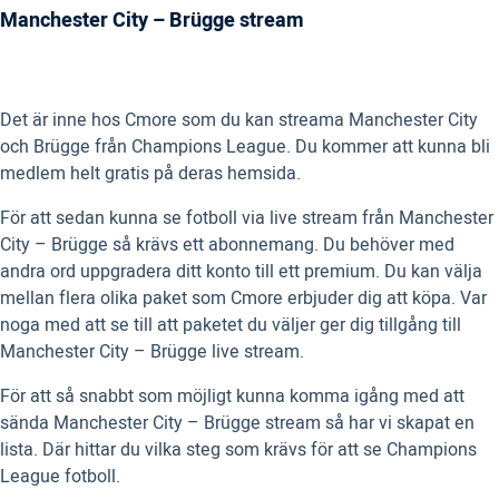
Manchester City – Brügge stream
Det är inne hos Cmore som du kan streama Manchester City
och Brügge från Champions League. Du kommer att kunna bli
medlem helt gratis på deras hemsida.
För att sedan kunna se fotboll via live stream från Manchester
City – Brügge så krävs ett abonnemang. Du behöver med
andra ord uppgradera ditt konto till ett premium. Du kan välja
mellan flera olika paket som Cmore erbjuder dig att köpa. Var
noga med att se till att paketet du väljer ger dig tillgång till
Manchester City – Brügge live stream.
För att så snabbt som möjligt kunna komma igång med att
sända Manchester City – Brügge stream så har vi skapat en
lista. Där hittar du vilka steg som krävs för att se Champions
League fotboll.