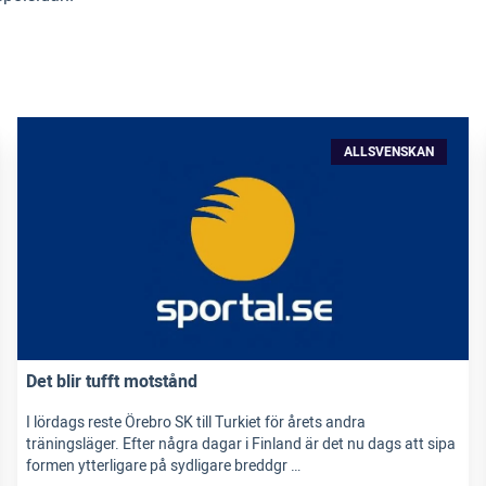
ALLSVENSKAN
Det blir tufft motstånd
I lördags reste Örebro SK till Turkiet för årets andra
träningsläger. Efter några dagar i Finland är det nu dags att sipa
formen ytterligare på sydligare breddgr …