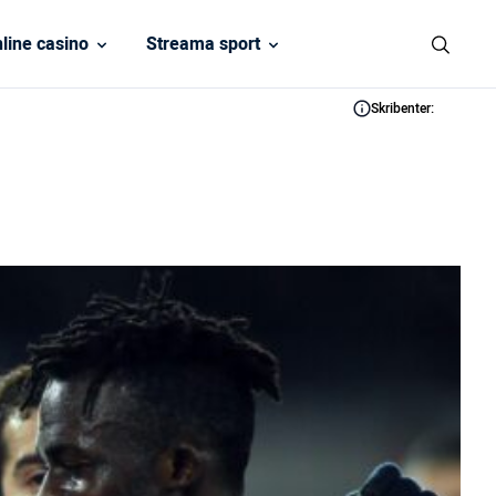
line casino
Streama sport
Skribenter: