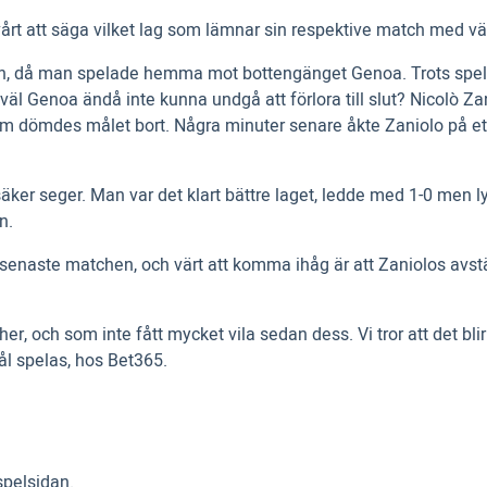
årt att säga vilket lag som lämnar sin respektive match med vä
, då man spelade hemma mot bottengänget Genoa. Trots spelöv
väl Genoa ändå inte kunna undgå att förlora till slut? Nicolò Zan
ömdes målet bort. Några minuter senare åkte Zaniolo på ett röt
säker seger. Man var det klart bättre laget, ledde med 1-0 men 
n.
senaste matchen, och värt att komma ihåg är att Zaniolos avstä
r, och som inte fått mycket vila sedan dess. Vi tror att det bli
ål spelas, hos Bet365.
 spelsidan.