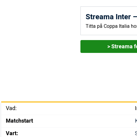
Streama Inter 
Titta på Coppa Italia h
> Streama f
Vad:
Matchstart
Vart: