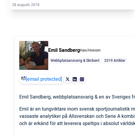
28 augusti, 2018
Emil Sandberg
Han/Honom
Webbplatsansvarig & Skribent
2519 Artiklar
[email protected]
Emil Sandberg, webbplatsansvarig & en av Sveriges fr
Emil är en tungviktare inom svensk sportjournalistik
vassaste analytiker på Allsvenskan och Serie A komb
och är erkänd för att leverera speltips i absolut världs