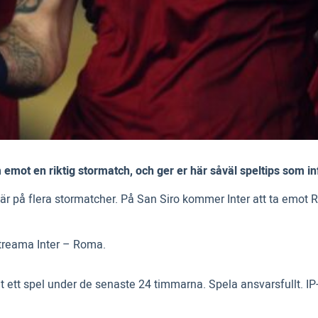
m emot en riktig stormatch, och ger er här såväl speltips som i
ds där på flera stormatcher. På San Siro kommer Inter att ta emot
 streama Inter – Roma.
t ett spel under de senaste 24 timmarna. Spela ansvarsfullt. IP-re