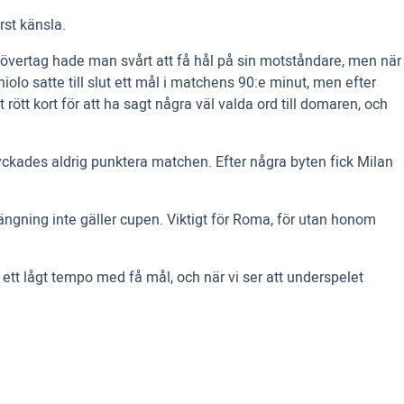
rst känsla.
ertag hade man svårt att få hål på sin motståndare, men när
iolo satte till slut ett mål i matchens 90:e minut, men efter
t kort för att ha sagt några väl valda ord till domaren, och
lyckades aldrig punktera matchen. Efter några byten fick Milan
ngning inte gäller cupen. Viktigt för Roma, för utan honom
r ett lågt tempo med få mål, och när vi ser att underspelet