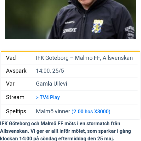
Vad
IFK Göteborg – Malmö FF, Allsvenskan
Avspark
14:00, 25/5
Var
Gamla Ullevi
Stream
> TV4 Play
Speltips
Malmö vinner
(2.00 hos X3000)
IFK Göteborg och Malmö FF möts i en stormatch från
Allsvenskan. Vi ger er allt inför mötet, som sparkar i gång
klockan 14:00 på söndag eftermiddag den 25 maj.