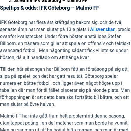
Streama IFK Göteborg – Malmö FF
Speltips & odds: IFK Göteborg – Malmö FF
IFK Göteborg har flera års kräftgång bakom sig, och de två
senaste åren har man slutat på 13:e plats i
Allsvenskan
, precis
ovanför kvalstrecket. Under förra hösten anställdes Stefan
Billborn, en tränare som gillar att spela en offensiv och taktiskt
avancerad fotboll. Men någonting sådant fick vi inte se under
hösten, då allt handlade om att hänga kvar.
Till den här säsongen har Billborn fått en försäsong på sig att
slipa på spelet, och det har gett resultat. Göteborg spelar
numera en bättre fotboll, och ligger även något högre upp i
tabellen där man för tillfället placerar sig på nionde plats. Men
förhoppningen är att detta bara ska fortsätta bli bättre, och att
man slutar på övre halvan.
Malmö FF har inte gått fram helt problemfritt denna säsong,
utan tappat poäng i en del matcher som man borde ha vunnit.
Men nu ser man ut att ha börjat hitta formen, och man är med