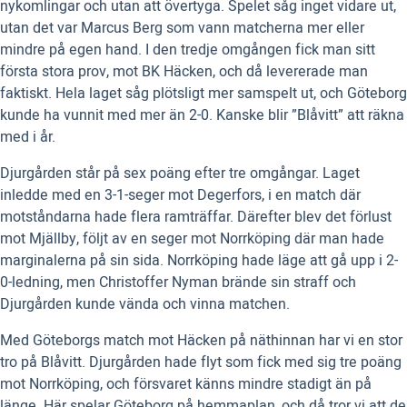
nykomlingar och utan att övertyga. Spelet såg inget vidare ut,
utan det var Marcus Berg som vann matcherna mer eller
mindre på egen hand. I den tredje omgången fick man sitt
första stora prov, mot BK Häcken, och då levererade man
faktiskt. Hela laget såg plötsligt mer samspelt ut, och Göteborg
kunde ha vunnit med mer än 2-0. Kanske blir ”Blåvitt” att räkna
med i år.
Djurgården står på sex poäng efter tre omgångar. Laget
inledde med en 3-1-seger mot Degerfors, i en match där
motståndarna hade flera ramträffar. Därefter blev det förlust
mot Mjällby, följt av en seger mot Norrköping där man hade
marginalerna på sin sida. Norrköping hade läge att gå upp i 2-
0-ledning, men Christoffer Nyman brände sin straff och
Djurgården kunde vända och vinna matchen.
Med Göteborgs match mot Häcken på näthinnan har vi en stor
tro på Blåvitt. Djurgården hade flyt som fick med sig tre poäng
mot Norrköping, och försvaret känns mindre stadigt än på
länge. Här spelar Göteborg på hemmaplan, och då tror vi att de