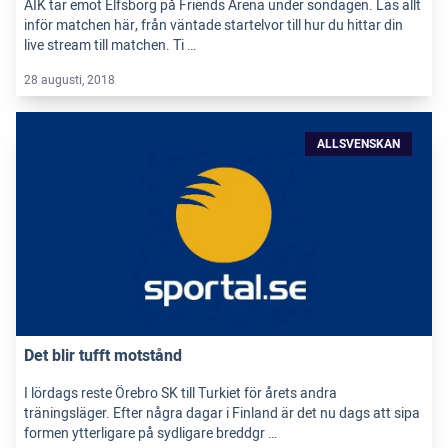
AIK tar emot Elfsborg på Friends Arena under söndagen. Läs allt
inför matchen här, från väntade startelvor till hur du hittar din
live stream till matchen. Ti …
28 augusti, 2018
ALLSVENSKAN
Det blir tufft motstånd
I lördags reste Örebro SK till Turkiet för årets andra
träningsläger. Efter några dagar i Finland är det nu dags att sipa
formen ytterligare på sydligare breddgr …