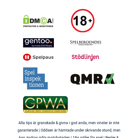
Alla tips är granskade & givna i god anda, men vinster är inte
garanterade | Oddsen är hämtade under skrivande stund, men
kan ändras inför matchstarten | 18+ gäller för spel | Regler &