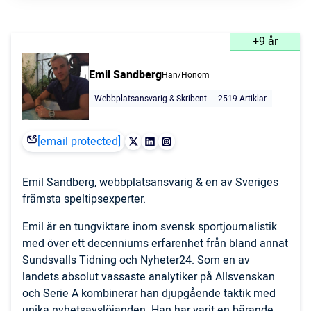
+9 år
Emil Sandberg
Han/Honom
Webbplatsansvarig & Skribent
2519 Artiklar
[email protected]
Emil Sandberg, webbplatsansvarig & en av Sveriges
främsta speltipsexperter.
Emil är en tungviktare inom svensk sportjournalistik
med över ett decenniums erfarenhet från bland annat
Sundsvalls Tidning och Nyheter24. Som en av
landets absolut vassaste analytiker på Allsvenskan
och Serie A kombinerar han djupgående taktik med
unika nyhetsavslöjanden. Han har varit en bärande