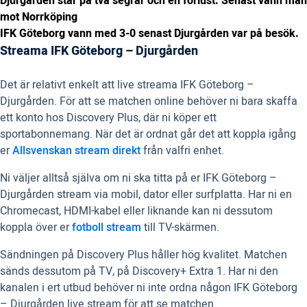
Djurgården står på två segrar och en förlust. Senast vann man
mot Norrköping
IFK Göteborg vann med 3-0 senast Djurgården var på besök.
Streama IFK Göteborg – Djurgården
Det är relativt enkelt att live streama IFK Göteborg –
Djurgården. För att se matchen online behöver ni bara skaffa
ett konto hos Discovery Plus, där ni köper ett
sportabonnemang. När det är ordnat går det att koppla igång
er
Allsvenskan stream direkt
från valfri enhet.
Ni väljer alltså själva om ni ska titta på er IFK Göteborg –
Djurgården stream via mobil, dator eller surfplatta. Har ni en
Chromecast, HDMI-kabel eller liknande kan ni dessutom
koppla över er
fotboll stream
till TV-skärmen.
Sändningen på Discovery Plus håller hög kvalitet. Matchen
sänds dessutom på TV, på Discovery+ Extra 1. Har ni den
kanalen i ert utbud behöver ni inte ordna någon IFK Göteborg
– Djurgården live stream för att se matchen.