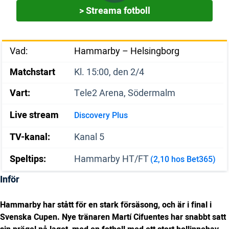
> Streama fotboll
Vad:
Hammarby – Helsingborg
Matchstart
Kl. 15:00, den 2/4
Vart:
Tele2 Arena, Södermalm
Live stream
Discovery Plus
TV-kanal:
Kanal 5
Speltips:
Hammarby HT/FT
(2,10 hos Bet365)
Inför
Hammarby har stått för en stark försäsong, och är i final i
Svenska Cupen. Nye tränaren Martí Cifuentes har snabbt satt