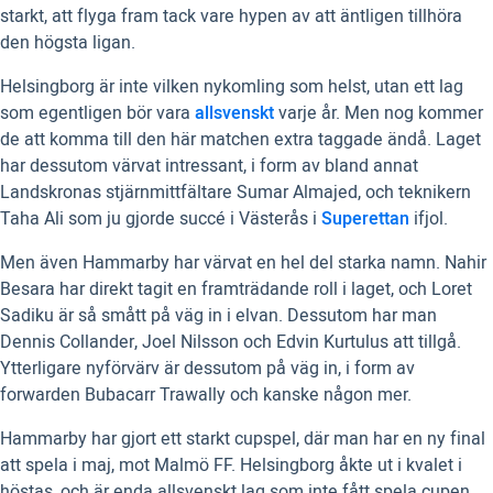
starkt, att flyga fram tack vare hypen av att äntligen tillhöra
den högsta ligan.
Helsingborg är inte vilken nykomling som helst, utan ett lag
som egentligen bör vara
allsvenskt
varje år. Men nog kommer
de att komma till den här matchen extra taggade ändå. Laget
har dessutom värvat intressant, i form av bland annat
Landskronas stjärnmittfältare Sumar Almajed, och teknikern
Taha Ali som ju gjorde succé i Västerås i
Superettan
ifjol.
Men även Hammarby har värvat en hel del starka namn. Nahir
Besara har direkt tagit en framträdande roll i laget, och Loret
Sadiku är så smått på väg in i elvan. Dessutom har man
Dennis Collander, Joel Nilsson och Edvin Kurtulus att tillgå.
Ytterligare nyförvärv är dessutom på väg in, i form av
forwarden Bubacarr Trawally och kanske någon mer.
Hammarby har gjort ett starkt cupspel, där man har en ny final
att spela i maj, mot Malmö FF. Helsingborg åkte ut i kvalet i
höstas, och är enda allsvenskt lag som inte fått spela cupen