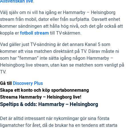
Allsvenskan live
.
Välj själv om ni vill ha igång er Hammarby – Helsingborg
stream från mobil, dator eller från surfplatta. Oavsett enhet
kommer sändningen att hålla hög nivå, och det går också att
koppla er
fotboll stream
till TV-skärmen.
Vad gäller just TV-sändning är det annars Kanal 5 som
kommer att visa matchen direktsänt på TV. Därav måste ni
som har ”femman” inte sätta igång någon Hammarby –
Helsingborg live stream, utan kan se matchen som vanligt på
TV.
Gå till
Discovery Plus
Skapa ett konto och köp sportabonnemang
Streama Hammarby – Helsingborg live!
Speltips & odds: Hammarby – Helsingborg
Det är alltid intressant när nykomlingar gör sina första
ligamatcher för året, då de brukar ha en tendens att starta