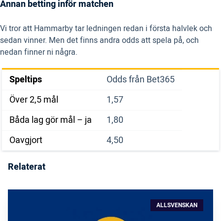
Annan betting inför matchen
Vi tror att Hammarby tar ledningen redan i första halvlek och
sedan vinner. Men det finns andra odds att spela på, och
nedan finner ni några.
Speltips
Odds från Bet365
Över 2,5 mål
1,57
Båda lag gör mål – ja
1,80
Oavgjort
4,50
Relaterat
ALLSVENSKAN