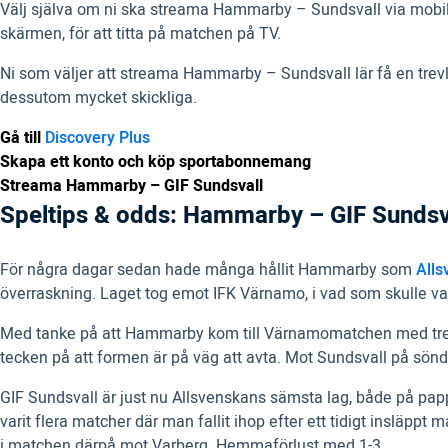
Välj själva om ni ska streama Hammarby – Sundsvall via mobil,
skärmen, för att titta på matchen på TV.
Ni som väljer att streama Hammarby – Sundsvall lär få en trevli
dessutom mycket skickliga.
Gå till
Discovery Plus
Skapa ett konto och köp sportabonnemang
Streama Hammarby – GIF Sundsvall
Speltips & odds: Hammarby – GIF Sundsv
För några dagar sedan hade många hållit Hammarby som
Alls
överraskning. Laget tog emot IFK Värnamo, i vad som skulle va
Med tanke på att Hammarby kom till Värnamomatchen med tre rak
tecken på att formen är på väg att avta. Mot Sundsvall på sön
GIF Sundsvall är just nu Allsvenskans sämsta lag, både på pappret
varit flera matcher där man fallit ihop efter ett tidigt insläpp
i matchen därpå mot Varberg. Hemmaförlust med 1-3.