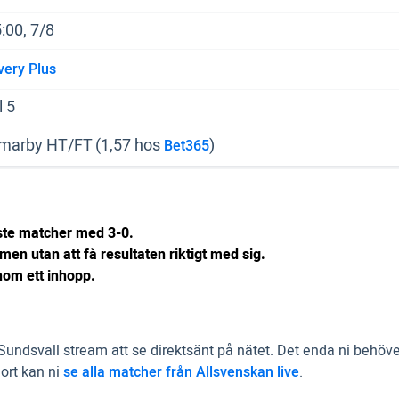
5:00, 7/8
very Plus
l 5
arby HT/FT (1,57 hos
)
Bet365
aste matcher med 3-0.
 men utan att få resultaten riktigt med sig.
om ett inhopp.
undsvall stream att se direktsänt på nätet. Det enda ni behöver
ort kan ni
se alla matcher från Allsvenskan live
.