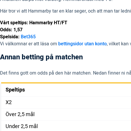
Här tror vi att Hammarby tar en klar seger, och att man tar led
Vårt speltips: Hammarby HT/FT
Odds: 1,57
Spelsida:
Bet365
Vi välkomnar er att läsa om
bettingsidor utan konto
, vilket kan
Annan betting på matchen
Det finns gott om odds på den här matchen. Nedan finner ni nå
Speltips
X2
Över 2,5 mål
Under 2,5 mål