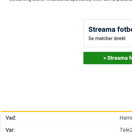
Streama fotbo
Se matcher direkt
> Streama f
Vad:
Hamm
Var:
Tele