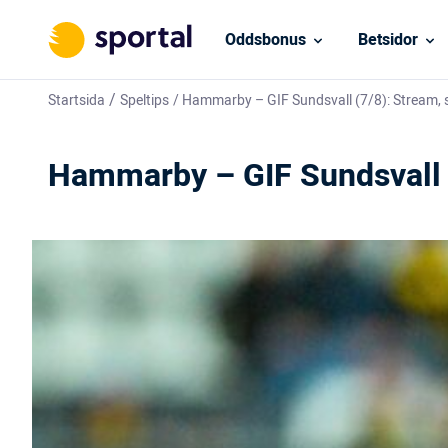
Oddsbonus
Betsidor
/
Startsida
Speltips
/
Hammarby – GIF Sundsvall (7/8): Stream, s
Hammarby – GIF Sundsvall (