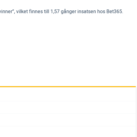
nner”, vilket finnes till 1,57 gånger insatsen hos Bet365.