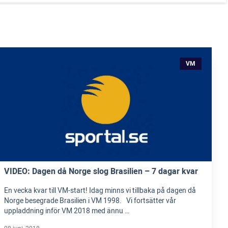
VM
VIDEO: Dagen då Norge slog Brasilien – 7 dagar kvar
En vecka kvar till VM-start! Idag minns vi tillbaka på dagen då
Norge besegrade Brasilien i VM 1998. Vi fortsätter vår
uppladdning inför VM 2018 med ännu …