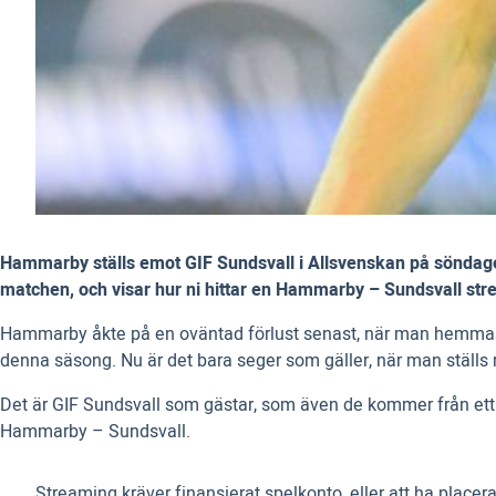
Hammarby ställs emot GIF Sundsvall i Allsvenskan på söndagen. D
matchen, och visar hur ni hittar en Hammarby – Sundsvall str
Hammarby åkte på en oväntad förlust senast, när man hemmasp
denna säsong. Nu är det bara seger som gäller, när man ställs
Det är GIF Sundsvall som gästar, som även de kommer från ett t
Hammarby – Sundsvall.
Streaming kräver finansierat spelkonto, eller att ha placera