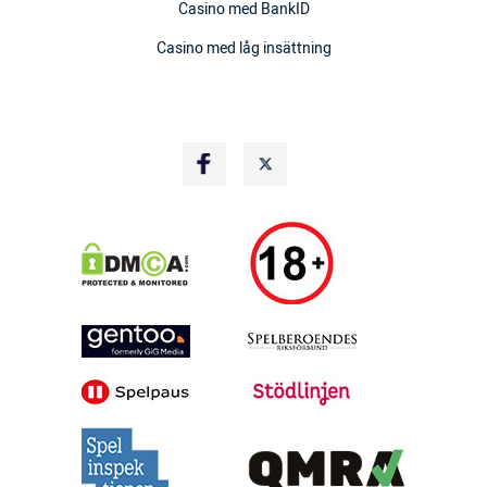
Casino med BankID
Casino med låg insättning