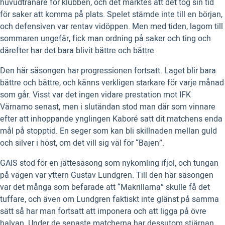
huvudtränare för klubben, och det märktes att det tog sin tid
för saker att komma på plats. Spelet stämde inte till en början,
och defensiven var rentav vidöppen. Men med tiden, lagom till
sommaren ungefär, fick man ordning på saker och ting och
därefter har det bara blivit bättre och bättre.
Den här säsongen har progressionen fortsatt. Laget blir bara
bättre och bättre, och känns verkligen starkare för varje månad
som går. Visst var det ingen vidare prestation mot IFK
Värnamo senast, men i slutändan stod man där som vinnare
efter att inhoppande ynglingen Kaboré satt dit matchens enda
mål på stopptid. En seger som kan bli skillnaden mellan guld
och silver i höst, om det vill sig väl för “Bajen”.
GAIS stod för en jättesäsong som nykomling ifjol, och tungan
på vägen var yttern Gustav Lundgren. Till den här säsongen
var det många som befarade att “Makrillarna” skulle få det
tuffare, och även om Lundgren faktiskt inte glänst på samma
sätt så har man fortsatt att imponera och att ligga på övre
halvan. Under de senaste matcherna har dessutom stjärnan