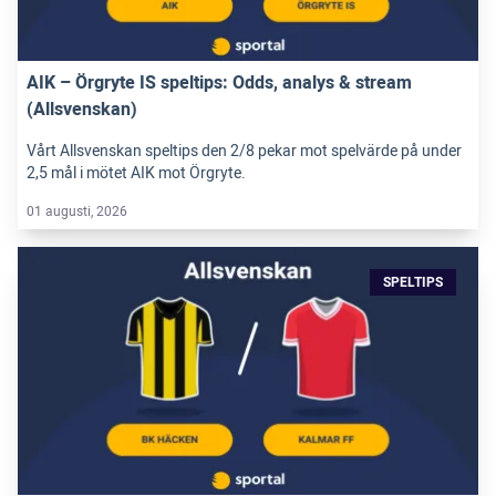
AIK – Örgryte IS speltips: Odds, analys & stream
(Allsvenskan)
Vårt Allsvenskan speltips den 2/8 pekar mot spelvärde på under
2,5 mål i mötet AIK mot Örgryte.
01 augusti, 2026
SPELTIPS