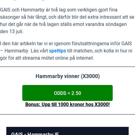
GAIS och Hammarby är två lag som verkligen gjort fina
säsonger så här långt, och därför blir det extra intressant att se
hur det går när de två lagen ställs emot varandra söndagen
den 13 juli.
I den här artikeln tar vi er igenom förutsättningarna inför GAIS
– Hammarby. Läs vårt
speltips
till matchen, och kolla in hur ni
gör för att streama mötet online på internet.
Hammarby vinner (X3000)
ODDS = 2.50
Bonus: Upp till 1000 kronor hos X3000!