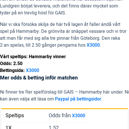
Lundgren börjat leverera, och det finns därav mycket som
tyder på en trevlig höst för GAIS.
När vi ska försöka skilja de här två lagen åt faller ändå vårt
spel på Hammarby. De grönvita är snäppet vassare och vi tror
att man får med sig alla tre pinnar från Göteborg. Den raka
2:an spelas, till 2.50 gånger pengarna
hos
X3000
.
Vårt speltips: Hammarby vinner
Odds: 2.50
Bettingsida:
X3000
Mer odds & betting inför matchen
Ni finner tre fler spelförslag till GAIS – Hammarby här under. Ni
kan även välja att läsa om
Paypal på bettingsidor
.
Speltips
Odds från
X3000
1X
1.52