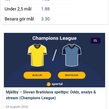
Under 2,5 mål
1.88
Besara gör mål
3.30
CL
Mjällby – Slovan Bratislava speltips: Odds, analys &
stream (Champions League)
04 augusti, 2026