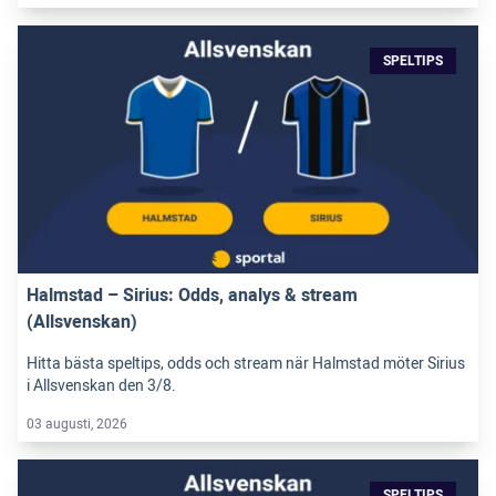
SPELTIPS
Halmstad – Sirius: Odds, analys & stream
(Allsvenskan)
Hitta bästa speltips, odds och stream när Halmstad möter Sirius
i Allsvenskan den 3/8.
03 augusti, 2026
SPELTIPS