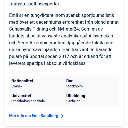
främsta speltipsexperter.
Emil är en tungviktare inom svensk sportjournalistik
med över ett decenniums erfarenhet från bland annat
Sundsvalls Tidning och Nyheter24. Som en av
landets absolut vassaste analytiker på Allsvenskan
och Serie A kombinerar han djupgående taktik med
unika nyhetsavslöjanden. Han har varit en bärande
pelare på Sportal sedan 2017 och är erkänd för att
leverera speltips i absolut världsklass
Nationalitet
Bor
Svensk
Stockholm
Universitet
Utbildning
Stockholms högskola
Bachelor
Mer info om Emil Sandberg