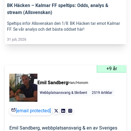
BK Häcken – Kalmar FF speltips: Odds, analys &
stream (Allsvenskan)
Speltips inför Allsvenskan den 1/8: BK Häcken tar emot Kalmar
FF. Se vår analys och det bästa oddset här!
31 juli, 2026
+9 år
Emil Sandberg
Han/Honom
Webbplatsansvarig & Skribent
2519 Artiklar
[email protected]
Emil Sandberg, webbplatsansvarig & en av Sveriges