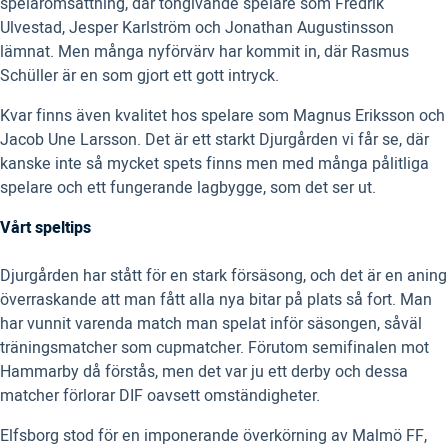
spelaromsättning, där tongivande spelare som Fredrik
Ulvestad, Jesper Karlström och Jonathan Augustinsson
lämnat. Men många nyförvärv har kommit in, där Rasmus
Schüller är en som gjort ett gott intryck.
Kvar finns även kvalitet hos spelare som Magnus Eriksson och
Jacob Une Larsson. Det är ett starkt Djurgården vi får se, där
kanske inte så mycket spets finns men med många pålitliga
spelare och ett fungerande lagbygge, som det ser ut.
Vårt speltips
Djurgården har stått för en stark försäsong, och det är en aning
överraskande att man fått alla nya bitar på plats så fort. Man
har vunnit varenda match man spelat inför säsongen, såväl
träningsmatcher som cupmatcher. Förutom semifinalen mot
Hammarby då förstås, men det var ju ett derby och dessa
matcher förlorar DIF oavsett omständigheter.
Elfsborg stod för en imponerande överkörning av Malmö FF,