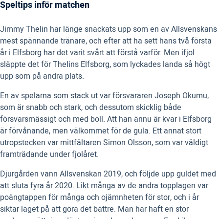
Speltips inför matchen
Jimmy Thelin har länge snackats upp som en av Allsvenskans
mest spännande tränare, och efter att ha sett hans två första
år i Elfsborg har det varit svårt att förstå varför. Men ifjol
släppte det för Thelins Elfsborg, som lyckades landa så högt
upp som på andra plats.
En av spelarna som stack ut var försvararen Joseph Okumu,
som är snabb och stark, och dessutom skicklig både
försvarsmässigt och med boll. Att han ännu är kvar i Elfsborg
är förvånande, men välkommet för de gula. Ett annat stort
utropstecken var mittfältaren Simon Olsson, som var väldigt
framträdande under fjolåret.
Djurgården vann Allsvenskan 2019, och följde upp guldet med
att sluta fyra år 2020. Likt många av de andra topplagen var
poängtappen för många och ojämnheten för stor, och i år
siktar laget på att göra det bättre. Man har haft en stor