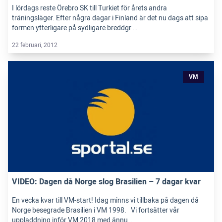
I lördags reste Örebro SK till Turkiet för årets andra
träningsläger. Efter några dagar i Finland är det nu dags att sipa
formen ytterligare på sydligare breddgr …
22 februari, 2012
VM
VIDEO: Dagen då Norge slog Brasilien – 7 dagar kvar
En vecka kvar till VM-start! Idag minns vi tillbaka på dagen då
Norge besegrade Brasilien i VM 1998. Vi fortsätter vår
uppladdning inför VM 2018 med ännu …