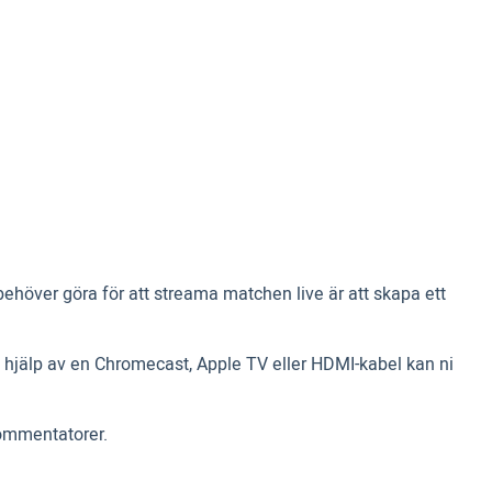
i behöver göra för att streama matchen live är att skapa ett
ed hjälp av en Chromecast, Apple TV eller HDMI-kabel kan ni
kommentatorer.