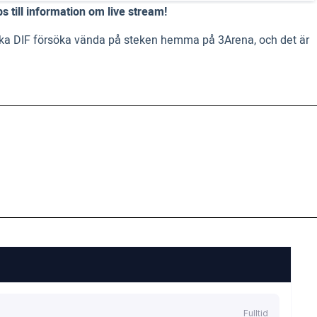
 till information om live stream!
ska DIF försöka vända på steken hemma på 3Arena, och det är