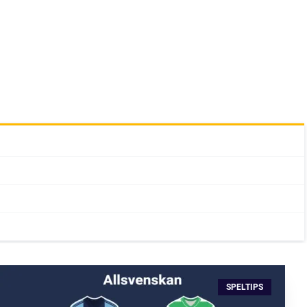
SPELTIPS