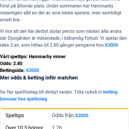
först på åttonde plats. Under sommaren har Hammarby
visserligen sålt en del av sina bästa spelare, men samtidigt
ersatt bra.
Vi tror att det här derbyt slutar precis som nästan alla andra
där Djurgården är inblandade, i blårandig förlust. Vi spelar den
raka 2:an, som hittas till 2.80 gånger pengarna
hos
X3000
.
Vårt speltips: Hammarby vinner
Odds: 2.80
Bettingsida:
X3000
Mer odds & betting inför matchen
Se fler spelförslag till derbyt nedan. Titta också in
betting
bonusar hos spelbolag
.
Speltips
Odds från
X3000
Över 10,5 hörnor
1.76