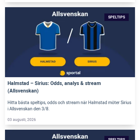
SPELTIPS
Halmstad – Sirius: Odds, analys & stream
(Allsvenskan)
Hitta bästa speltips, odds och stream när Halmstad möter Sirius
i Allsvenskan den 3/8.
03 augusti, 2026
SPELTIPS