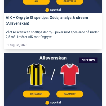
AIK – Örgryte IS speltips: Odds, analys & stream
(Allsvenskan)
Vårt Allsvenskan speltips den 2/8 pekar mot spelvärde på under
2,5 mål i mötet AIK mot Örgryte.
01 augusti, 2026
SPELTIPS