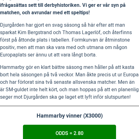
ifrågasättas sett till derbyhistoriken. Vi ger er vår syn på
matchen, och avrundar med ett speltips!
Djurgården har gjort en svag säsong så här efter att man
sparkat Kim Bergstrand och Thomas Lagerlöf, och återfinns
först på åttonde plats i tabellen. Formkurvan är åtminstone
positiv, men att man ska vara med och utmana om någon
Europaplats ser ännu ut att vara långt borta.
Hammarby gör en klart bättre säsong men håller på att kasta
bort hela säsongen på två veckor. Man åkte precis ut ur Europa
och har förlorat sina två senaste allsvenska matcher. Men än
är SM-guldet inte helt kört, och man hoppas på att en planenlig
seger mot Djurgården ska ge laget ett lyft inför slutspurten!
Hammarby vinner (X3000)
ODDS = 2.80