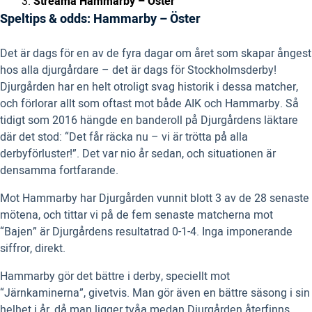
Streama Hammarby – Öster
Speltips & odds: Hammarby – Öster
Det är dags för en av de fyra dagar om året som skapar ångest
hos alla djurgårdare – det är dags för Stockholmsderby!
Djurgården har en helt otroligt svag historik i dessa matcher,
och förlorar allt som oftast mot både AIK och Hammarby. Så
tidigt som 2016 hängde en banderoll på Djurgårdens läktare
där det stod: “Det får räcka nu – vi är trötta på alla
derbyförluster!”. Det var nio år sedan, och situationen är
densamma fortfarande.
Mot Hammarby har Djurgården vunnit blott 3 av de 28 senaste
mötena, och tittar vi på de fem senaste matcherna mot
“Bajen” är Djurgårdens resultatrad 0-1-4. Inga imponerande
siffror, direkt.
Hammarby gör det bättre i derby, speciellt mot
“Järnkaminerna”, givetvis. Man gör även en bättre säsong i sin
helhet i år, då man ligger tvåa medan Djurgården återfinns