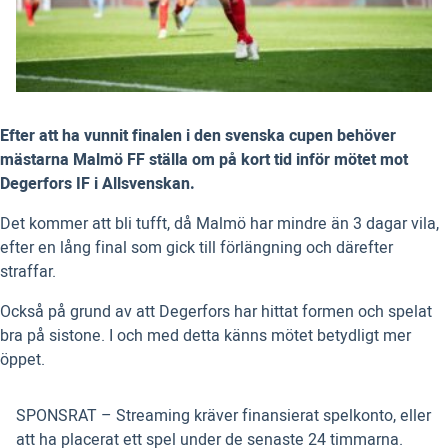
Efter att ha vunnit finalen i den svenska cupen behöver
mästarna Malmö FF ställa om på kort tid inför mötet mot
Degerfors IF i Allsvenskan.
Det kommer att bli tufft, då Malmö har mindre än 3 dagar vila,
efter en lång final som gick till förlängning och därefter
straffar.
Också på grund av att Degerfors har hittat formen och spelat
bra på sistone. I och med detta känns mötet betydligt mer
öppet.
SPONSRAT – Streaming kräver finansierat spelkonto, eller
att ha placerat ett spel under de senaste 24 timmarna.