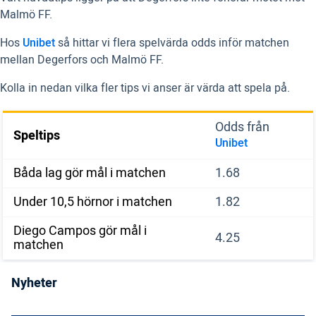
Malmö FF.
Hos
Unibet
så hittar vi flera spelvärda odds inför matchen
mellan Degerfors och Malmö FF.
Kolla in nedan vilka fler tips vi anser är värda att spela på.
Odds från
Speltips
Unibet
Båda lag gör mål i matchen
1.68
Under 10,5 hörnor i matchen
1.82
Diego Campos gör mål i
4.25
matchen
Nyheter