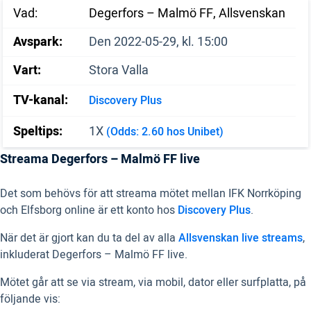
Vad:
Degerfors – Malmö FF, Allsvenskan
Avspark:
Den 2022-05-29, kl. 15:00
Vart:
Stora Valla
TV-kanal:
Discovery Plus
Speltips:
1X
(Odds: 2.60 hos Unibet)
Streama Degerfors – Malmö FF live
Det som behövs för att streama mötet mellan IFK Norrköping
och Elfsborg online är ett konto hos
Discovery Plus
.
När det är gjort kan du ta del av alla
Allsvenskan live streams
,
inkluderat Degerfors – Malmö FF live.
Mötet går att se via stream, via mobil, dator eller surfplatta, på
följande vis: