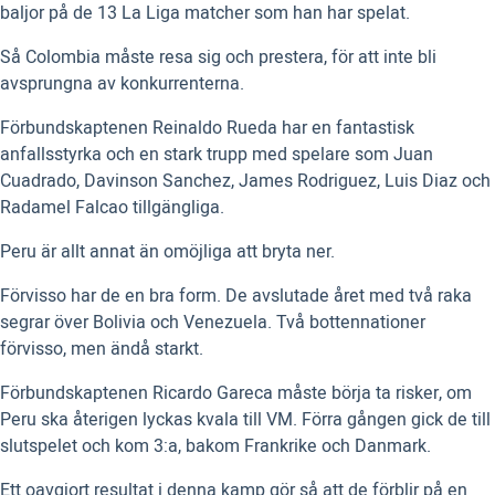
baljor på de 13 La Liga matcher som han har spelat.
Så Colombia måste resa sig och prestera, för att inte bli
avsprungna av konkurrenterna.
Förbundskaptenen Reinaldo Rueda har en fantastisk
anfallsstyrka och en stark trupp med spelare som Juan
Cuadrado, Davinson Sanchez, James Rodriguez, Luis Diaz och
Radamel Falcao tillgängliga.
Peru är allt annat än omöjliga att bryta ner.
Förvisso har de en bra form. De avslutade året med två raka
segrar över Bolivia och Venezuela. Två bottennationer
förvisso, men ändå starkt.
Förbundskaptenen Ricardo Gareca måste börja ta risker, om
Peru ska återigen lyckas kvala till VM. Förra gången gick de till
slutspelet och kom 3:a, bakom Frankrike och Danmark.
Ett oavgjort resultat i denna kamp gör så att de förblir på en