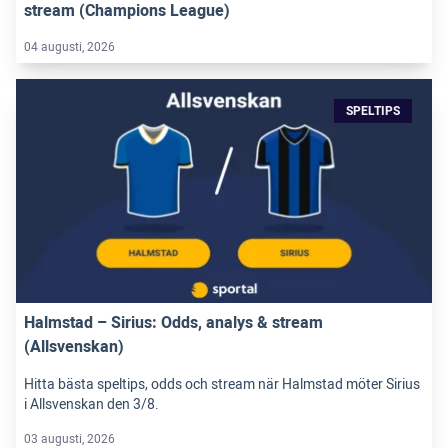
stream (Champions League)
04 augusti, 2026
SPELTIPS
Halmstad – Sirius: Odds, analys & stream
(Allsvenskan)
Hitta bästa speltips, odds och stream när Halmstad möter Sirius
i Allsvenskan den 3/8.
03 augusti, 2026