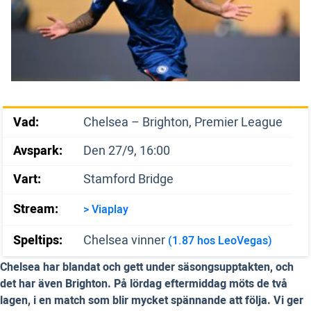
Vad:
Chelsea – Brighton, Premier League
Avspark:
Den 27/9, 16:00
Vart:
Stamford Bridge
Stream:
> Viaplay
Speltips:
Chelsea vinner
(1.87 hos LeoVegas)
Chelsea har blandat och gett under säsongsupptakten, och
det har även Brighton. På lördag eftermiddag möts de två
lagen, i en match som blir mycket spännande att följa. Vi ger