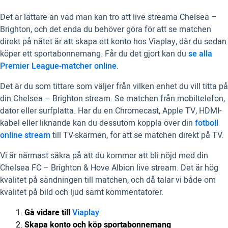
Det är lättare än vad man kan tro att live streama Chelsea –
Brighton, och det enda du behöver göra för att se matchen
direkt på nätet är att skapa ett konto hos Viaplay, där du sedan
köper ett sportabonnemang. Får du det gjort kan du
se alla
Premier League-matcher online
.
Det är du som tittare som väljer från vilken enhet du vill titta på
din Chelsea – Brighton stream. Se matchen från mobiltelefon,
dator eller surfplatta. Har du en Chromecast, Apple TV, HDMI-
kabel eller liknande kan du dessutom koppla över din
fotboll
online stream
till TV-skärmen, för att se matchen direkt på TV.
Vi är närmast säkra på att du kommer att bli nöjd med din
Chelsea FC – Brighton & Hove Albion live stream. Det är hög
kvalitet på sändningen till matchen, och då talar vi både om
kvalitet på bild och ljud samt kommentatorer.
Gå vidare till
Viaplay
Skapa konto och köp sportabonnemang