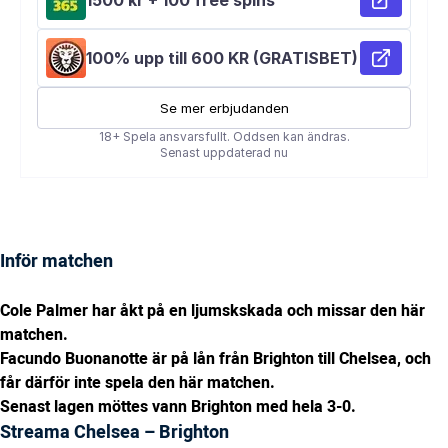
Inför matchen
Cole Palmer har åkt på en ljumskskada och missar den här
matchen.
Facundo Buonanotte är på lån från Brighton till Chelsea, och
får därför inte spela den här matchen.
Senast lagen möttes vann Brighton med hela 3-0.
Streama Chelsea – Brighton