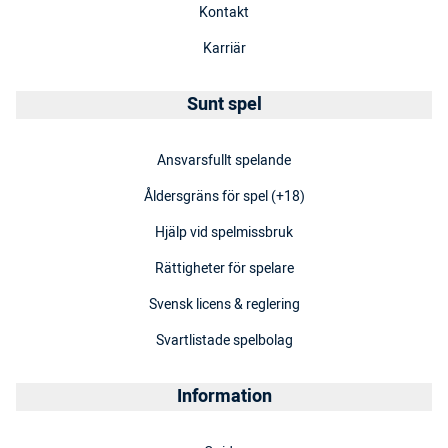
Kontakt
Karriär
Sunt spel
Ansvarsfullt spelande
Åldersgräns för spel (+18)
Hjälp vid spelmissbruk
Rättigheter för spelare
Svensk licens & reglering
Svartlistade spelbolag
Information