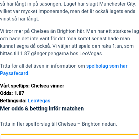
så här långt in på säsongen. Laget har slagit Manchester City,
vilket var mycket imponerande, men det är också lagets enda
vinst så här långt.
Vi tror mer på Chelsea än Brighton här. Man har ett starkare lag
och hade det inte varit för det röda kortet senast hade man
kunnat segra då också. Vi väljer att spela den raka 1:an, som
hittas till 1.87 gånger pengarna
hos LeoVegas.
Titta för all del även in information om
spelbolag som har
Paysafecard
.
Vårt speltips: Chelsea vinner
Odds: 1.87
Bettingsida:
LeoVegas
Mer odds & betting inför matchen
Titta in fler spelförslag till Chelsea – Brighton nedan.