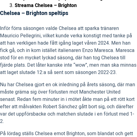
Streama Chelsea – Brighton
Chelsea – Brighton speltips
Inför förra säsongen valde Chelsea att sparka tränaren
Mauricio Pellegrini, vilket kunde verka konstigt med tanke på
att han verkligen hade fått igång laget våren 2024. Men han
fick gå, och in kom istället italienaren Enzo Maresca. Maresca
stod för en mycket lyckad säsong, där han tog Chelsea till
fjärde plats. Det låter kanske inte “wow”, men man ska minnas
att laget slutade 12:a så sent som säsongen 2022-23.
Nu har Chelsea gjort en ok inledning på årets säsong, där man
måste gräma sig över förlusten mot Manchester United
senast. Redan fem minuter in i mötet åkte man på ett rött kort
efter att målvakten Robert Sánchez gått bort sig, och därefter
var det uppförsbacke och matchen slutade i en förlust med 1-
2.
På lördag ställs Chelsea emot Brighton, som blandat och gett