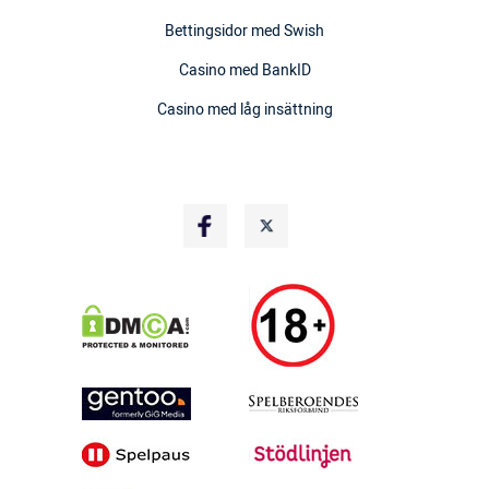
Bettingsidor med Swish
Casino med BankID
Casino med låg insättning