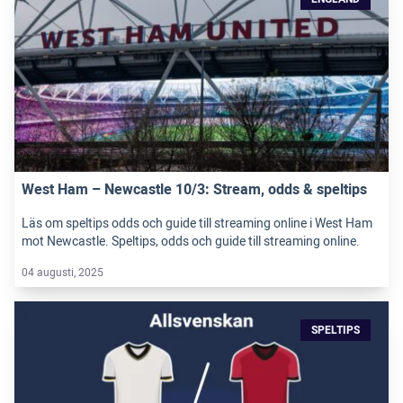
West Ham – Newcastle 10/3: Stream, odds & speltips
Läs om speltips odds och guide till streaming online i West Ham
mot Newcastle. Speltips, odds och guide till streaming online.
04 augusti, 2025
SPELTIPS