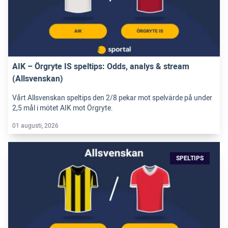
AIK – Örgryte IS speltips: Odds, analys & stream
(Allsvenskan)
Vårt Allsvenskan speltips den 2/8 pekar mot spelvärde på under
2,5 mål i mötet AIK mot Örgryte.
01 augusti, 2026
SPELTIPS