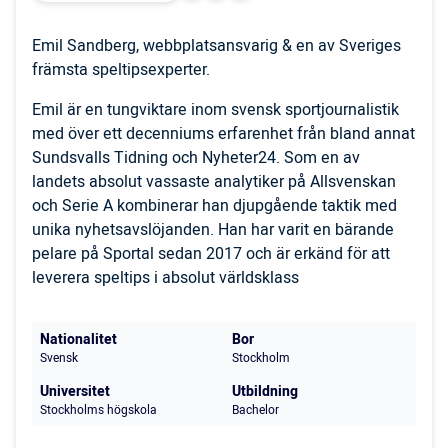
Emil Sandberg, webbplatsansvarig & en av Sveriges
främsta speltipsexperter.
Emil är en tungviktare inom svensk sportjournalistik
med över ett decenniums erfarenhet från bland annat
Sundsvalls Tidning och Nyheter24. Som en av
landets absolut vassaste analytiker på Allsvenskan
och Serie A kombinerar han djupgående taktik med
unika nyhetsavslöjanden. Han har varit en bärande
pelare på Sportal sedan 2017 och är erkänd för att
leverera speltips i absolut världsklass
Nationalitet
Bor
Svensk
Stockholm
Universitet
Utbildning
Stockholms högskola
Bachelor