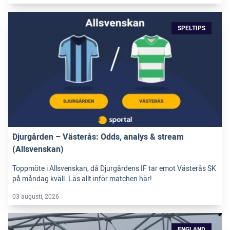
SPELTIPS
Djurgården – Västerås: Odds, analys & stream
(Allsvenskan)
Toppmöte i Allsvenskan, då Djurgårdens IF tar emot Västerås SK
på måndag kväll. Läs allt inför matchen här!
03 augusti, 2026
ENGLAND