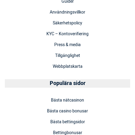
Guider
Användningsvillkor
Säkerhetspolicy
KYC – Kontoverifiering
Press & media
Tillgänglighet
Webbplatskarta
Populära sidor
Bästa nätcasinon
Bästa casino bonusar
Bästa bettingsidor
Bettingbonusar