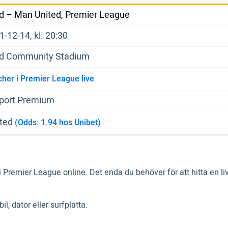
rd – Man United, Premier League
-12-14, kl. 20:30
rd Community Stadium
her i Premier League live
Sport Premium
ited
(Odds: 1.94 hos Unibet)
 Premier League online. Det enda du behöver för att hitta en liv
l, dator eller surfplatta.