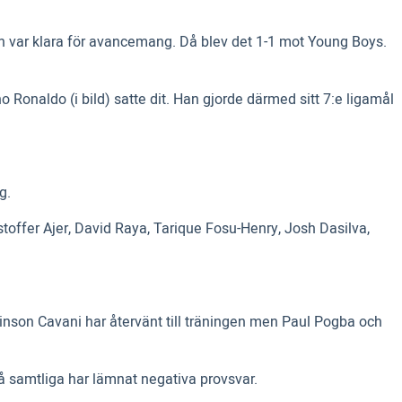
 var klara för avancemang. Då blev det 1-1 mot Young Boys.
Ronaldo (i bild) satte dit. Han gjorde därmed sitt 7:e ligamål
g.
stoffer Ajer, David Raya, Tarique Fosu-Henry, Josh Dasilva,
dinson Cavani har återvänt till träningen men Paul Pogba och
 samtliga har lämnat negativa provsvar.