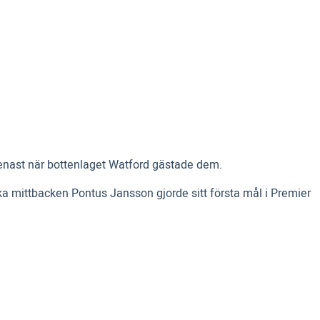
senast när bottenlaget Watford gästade dem.
a mittbacken Pontus Jansson gjorde sitt första mål i Premier