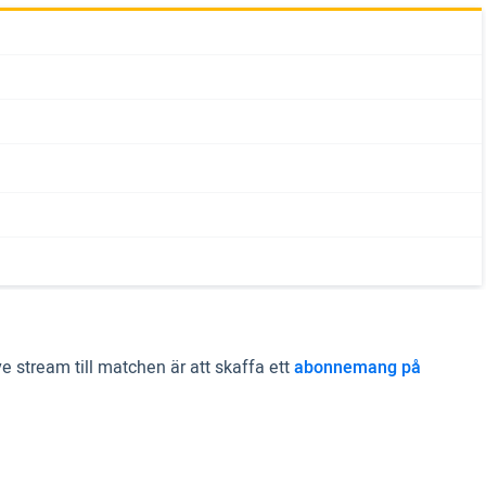
e stream till matchen är att skaffa ett
abonnemang på